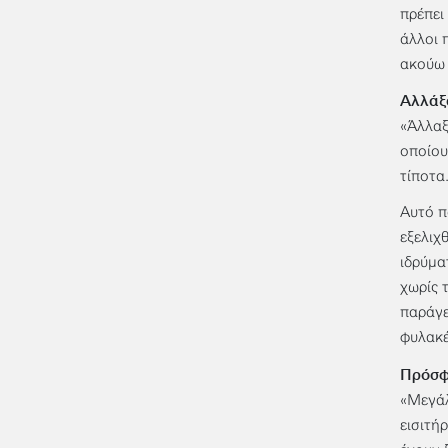
πρέπει
άλλοι 
ακούω 
Αλλάξα
«Άλλαξ
οποίου
τίποτα
Αυτό π
εξελιχ
ιδρύμα
χωρίς 
παράγε
φυλακέ
Πρόσφ
«Μεγάλ
εισιτή