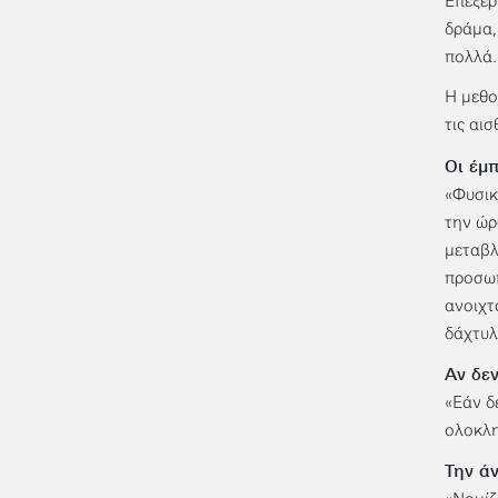
Επεξερ
δράμα,
πολλά.
Η μεθο
τις αισ
Οι έμπ
«Φυσικ
την ώρ
μεταβλ
προσωπ
ανοιχτ
δάχτυλ
Αν δεν
«Εάν δ
ολοκλη
Την ά