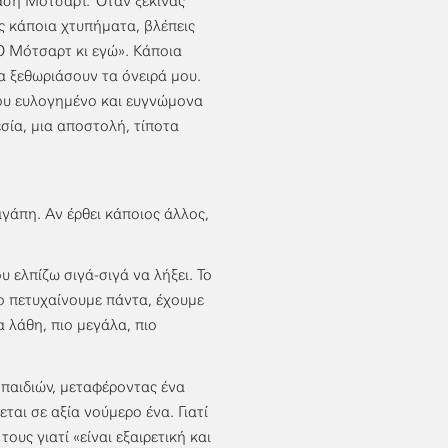
άση Μότσαρτ. Όταν ξεκινάς
ς κάποια χτυπήματα, βλέπεις
Ο Μότσαρτ κι εγώ». Κάποια
να ξεθωριάσουν τα όνειρά μου.
μου ευλογημένο και ευγνώμονα
σία, μια αποστολή, τίποτα
αγάπη. Αν έρθει κάποιος άλλος,
υ ελπίζω σιγά-σιγά να λήξει. Το
το πετυχαίνουμε πάντα, έχουμε
 λάθη, πιο μεγάλα, πιο
 παιδιών, μεταφέροντας ένα
ται σε αξία νούμερο ένα. Γιατί
υς γιατί «είναι εξαιρετική και