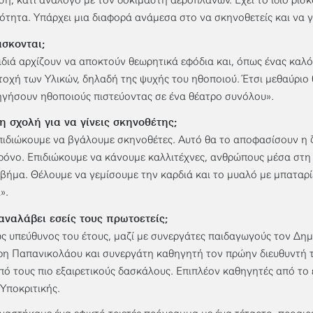
η, κάτι ανάλογο με τον δοκιμαστή αεροπλάνων. Έχει το ίδιο ρίσκο
ότητα. Υπάρχει μια διαφορά ανάμεσα στο να σκηνοθετείς και να γ
άσκονται;
ιδιά αρχίζουν να αποκτούν θεωρητικά εφόδια και, όπως ένας καλό
τοχή των Υλικών, δηλαδή της ψυχής του ηθοποιού. Έτσι μεθαύριο
γήσουν ηθοποιούς πιστεύοντας σε ένα θέατρο συνόλου».
η σχολή για να γίνεις σκηνοθέτης;
πιδιώκουμε να βγάλουμε σκηνοθέτες. Αυτό θα το αποφασίσουν η 
ρόνο. Επιδιώκουμε να κάνουμε καλλιτέχνες, ανθρώπους μέσα στη θ
βήμα. Θέλουμε να γεμίσουμε την καρδιά και το μυαλό με μπαταρί
».
αναλάβει εσείς τους πρωτοετείς;
ως υπεύθυνος του έτους, μαζί με συνεργάτες παιδαγωγούς τον Δη
η Παπανικολάου και συνεργάτη καθηγητή τον πρώην διευθυντή τ
πό τους πιο εξαιρετικούς δασκάλους. Επιπλέον καθηγητές από το 
Υποκριτικής.