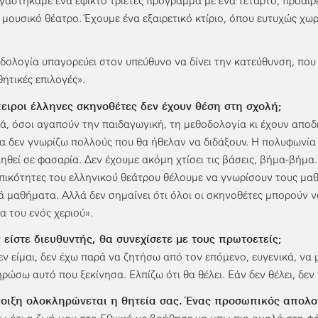
γαστήκαμε ένα εφικτό τριετές πρόγραμμα με ένα τέταρτο, προαιρετ
 μουσικό θέατρο. Έχουμε ένα εξαιρετικό κτίριο, όπου ευτυχώς χω
δολογία υπαγορεύει στον υπεύθυνο να δίνει την κατεύθυνση, που 
θητικές επιλογές».
ειροι έλληνες σκηνοθέτες δεν έχουν θέση στη σχολή;
ά, όσοι αγαπούν την παιδαγωγική, τη μεθοδολογία κι έχουν αποδε
α δεν γνωρίζω πολλούς που θα ήθελαν να διδάξουν. Η πολυφωνία
ηθεί σε φασαρία. Δεν έχουμε ακόμη χτίσει τις βάσεις, βήμα-βήμα.
ικότητες του ελληνικού θεάτρου θέλουμε να γνωρίσουν τους μαθ
ά μαθήματα. Αλλά δεν σημαίνει ότι όλοι οι σκηνοθέτες μπορούν ν
α του ενός χεριού».
 είστε διευθυντής, θα συνεχίσετε με τους πρωτοετείς;
εν είμαι, δεν έχω παρά να ζητήσω από τον επόμενο, ευγενικά, να 
ρώσω αυτό που ξεκίνησα. Ελπίζω ότι θα θέλει. Εάν δεν θέλει, δεν 
νοιξη ολοκληρώνεται η θητεία σας. Ένας προσωπικός απολο