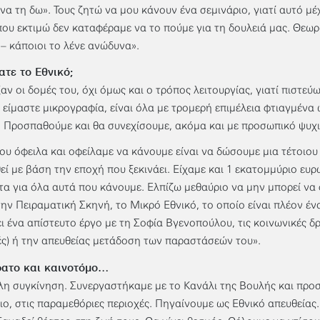
 να τη δω». Τους ζητώ να μου κάνουν ένα σεμινάριο, γιατί αυτό μ
που εκτιμώ δεν καταφέραμε να το πούμε για τη δουλειά μας. Θεω
– κάποιοι το λένε ανώδυνα».
τε το Εθνικό;
αν οι δομές του, όχι όμως και ο τρόπος λειτουργίας, γιατί πιστεύ
 είμαστε μικρογραφία, είναι όλα με τρομερή επιμέλεια φτιαγμένα 
. Προσπαθούμε και θα συνεχίσουμε, ακόμα και με προσωπικό ψυχ
ου όφειλα και οφείλαμε να κάνουμε είναι να δώσουμε μια τέτοιου
θεί με βάση την εποχή που ξεκινάει. Είχαμε και 1 εκατομμύριο ευ
τα για όλα αυτά που κάνουμε. Ελπίζω μεθαύριο να μην μπορεί να
την Πειραματική Σκηνή, το Μικρό Εθνικό, το οποίο είναι πλέον 
ι ένα απίστευτο έργο με τη Σοφία Βγενοπούλου, τις κοινωνικές δρ
ς) ή την απευθείας μετάδοση των παραστάσεών του».
ατο και καινοτόμο…
η συγκίνηση. Συνεργαστήκαμε με το Κανάλι της Βουλής και προ
ριο, στις παραμεθόριες περιοχές. Πηγαίνουμε ως Εθνικό απευθεία