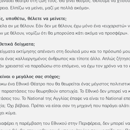
ξαναδεί θέατρο στη ζωή τους. Θα γίνει θεσμός. Θέλουμε να χτίσο
ρεια. Ελπίζω να μείνει, μαζί με πολλά ακόμα».
ίς, υποθέτω, θέλετε να μείνετε;
ελα αν με θέλουν. Εάν δεν με θέλουν, έχω μόνο ένα «ευχαριστώ» ν
Αν με θέλουν, νομίζω ότι θα μπορούσα κάτι ακόμα να προσφέρω».
θετικά δείγματα;
είγματα εκτίμησης απέναντι στη δουλειά μου και το πρόσωπό μο
ναι ένας καλλιεργημένος άνθρωπος και τίποτε άλλο. Απλώς ζήτη
άν χρειαστεί να παραδώσω στο επόμενο, να έχω τον χρόνο να το κ
είναι ο μεγάλος σας στόχος;
ώκω ένα Εθνικό Θέατρο που θα θεωρείται ένας μέγιστος πολιτιστι
ς παραστάσεις του θεωρηθούν αποτυχία. Το Εθνικό δεν μπορεί να κ
άσεις του. Το National της Αγγλίας έπαψε να είναι το National ε
ία; Όχι βέβαια. Πρέπει να είσαι σαν τη μηχανή που παράγει αλάτ
χει κύμα.
ιαφέρει η παρέμβαση του Εθνικού στην Περιφέρεια, δεν μπορεί να