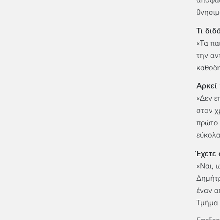
απόφασ
θνησιμ
Τι διδ
«Τα πα
την αν
καθοδη
Αρκεί 
«Δεν ε
στον χ
πρώτο 
εύκολα
Έχετε 
«Ναι, 
Δημήτρ
έναν α
Τμήμα 