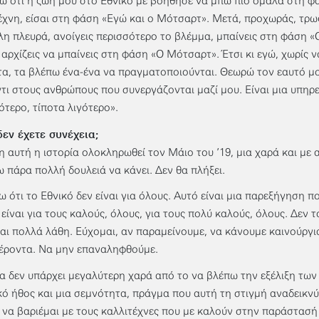
ω ότι η ζωή μου στο Εθνικό με βοήθησε να μπω πιο ομαλά στη φ
έχνη, είσαι στη φάση «Εγώ και ο Μότσαρτ». Μετά, προχωράς, τρω
λη πλευρά, ανοίγεις περισσότερο το βλέμμα, μπαίνεις στη φάση «
 αρχίζεις να μπαίνεις στη φάση «Ο Μότσαρτ». Έτσι κι εγώ, χωρίς 
τα, τα βλέπω ένα-ένα να πραγματοποιούνται. Θεωρώ τον εαυτό 
τι στους ανθρώπους που συνεργάζονται μαζί μου. Είναι μια υπηρε
ότερο, τίποτα λιγότερο».
δεν έχετε συνέχεια;
η αυτή η ιστορία ολοκληρωθεί τον Μάιο του ’19, μια χαρά και με 
ω πάρα πολλή δουλειά να κάνει. Δεν θα πλήξει.
ω ότι το Εθνικό δεν είναι για όλους. Αυτό είναι μια παρεξήγηση πο
 είναι για τους καλούς, όλους, για τους πολύ καλούς, όλους. Δεν 
και πολλά λάθη. Εύχομαι, αν παραμείνουμε, να κάνουμε καινούργια
έροντα. Να μην επαναληφθούμε.
να δεν υπάρχει μεγαλύτερη χαρά από το να βλέπω την εξέλιξη των
κό ήθος και μια σεμνότητα, πράγμα που αυτή τη στιγμή αναδεικνύε
 να βαριέμαι με τους καλλιτέχνες που με καλούν στην παράστασή το