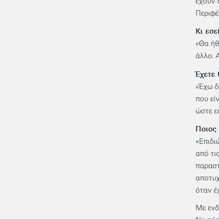
έχουν 
Περιφέ
Κι εσε
«Θα ήθ
άλλο. 
Έχετε 
«Έχω δ
που εί
ώστε ε
Ποιος 
«Επιδι
από τι
παραστ
αποτυχ
όταν έ
Με ενδ