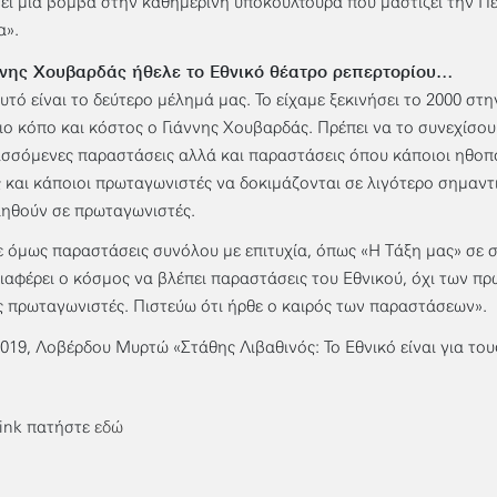
ει μια βόμβα στην καθημερινή υποκουλτούρα που μαστίζει την Πε
α».
ννης Χουβαρδάς ήθελε το Εθνικό θέατρο ρεπερτορίου…
αυτό είναι το δεύτερο μέλημά μας. Το είχαμε ξεκινήσει το 2000 στη
ιο κόπο και κόστος ο Γιάννης Χουβαρδάς. Πρέπει να το συνεχίσο
σσόμενες παραστάσεις αλλά και παραστάσεις όπου κάποιοι ηθοπο
 και κάποιοι πρωταγωνιστές να δοκιμάζονται σε λιγότερο σημαντι
ηθούν σε πρωταγωνιστές.
 όμως παραστάσεις συνόλου με επιτυχία, όπως «H Τάξη μας» σε 
ιαφέρει ο κόσμος να βλέπει παραστάσεις του Εθνικού, όχι των π
ς πρωταγωνιστές. Πιστεύω ότι ήρθε ο καιρός των παραστάσεων».
2019, Λοβέρδου Μυρτώ «Στάθης Λιβαθινός: Το Εθνικό είναι για του
 link πατήστε
εδώ