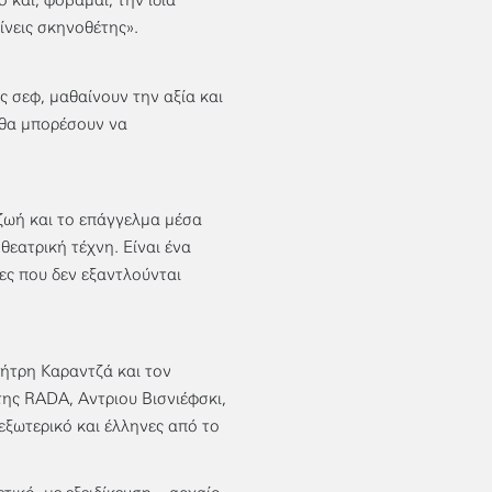
 και, φοβάμαι, την ίδια
ίνεις σκηνοθέτης».
ς σεφ, μαθαίνουν την αξία και
 θα μπορέσουν να
ζωή και το επάγγελμα μέσα
εατρική τέχνη. Είναι ένα
ες που δεν εξαντλούνται
μήτρη Καραντζά και τον
ης RADA, Αντριου Βισνιέφσκι,
εξωτερικό και έλληνες από το