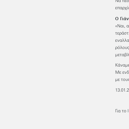
Να πέσ
επαρχί
Ο Γιά
«Ναι, 
τεράστ
εναλλα
ρόλους
μεταβλ
Κάναμε
Με ενδ
με του
13.01.
Για το