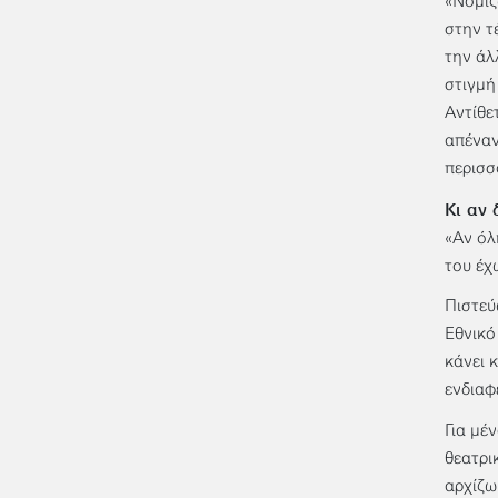
«Νομίζ
στην τ
την άλ
στιγμή
Αντίθε
απέναν
περισσ
Κι αν 
«Αν όλ
του έχ
Πιστεύ
Εθνικό
κάνει 
ενδιαφ
Για μέ
θεατρι
αρχίζω