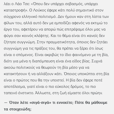
λέει ο Λάο Τσε: «Όπου δεν υπάρχει σεβασμός, υπάρχει
καταστροφή». Ο Λούκος έφερε κάτι πολύ σημαντικό στον
σύγχρονο ελληνικό πολιτισμό. Δεν ήμουν καν στη λίστα των
φίλων του, αλλά αυτό δεν με εμποδίζει αφενός να εκτιμώ το
έργο του, αφετέρου να απορώ πώς επιτρέψαμε όλοι μας να
φύγει σαν κοινός κλέφτης. Και το θέμα είναι ότι κανείς δεν
ζήτησε συγγνώμη. Στην πραγματικότητα, όποιος δεν ζητάει
συγγνώμη για τις πράξεις του, θα πρέπει να ξέρει ότι ίσως
είναι ο επόμενος. Είναι ακριβώς το ίδιο φαινόμενο με τη βία,
διότι για μένα η διαπόμπευση είναι ένα είδος βίας. Συχνά
ακούω πολιτικούς να θεωρούν τη βία μέσο για να
κατακτήσουν ή να αλλάξουν κάτι. Όποιος υποκύπτει στη βία
είναι ο πρώτος που θα την υποστεί. Η βία δεν έφερε ποτέ
αποτέλεσμα, γιατί είναι ο πιο εύκολος δρόμος, το πιο
ταπεινό ένστικτο. Άλλωστε, στη ζωή είμαστε όλοι πρώην.
— Όταν λέτε «σιγά-σιγά» τι εννοείτε; Πότε θα μάθουμε
τα στοιχειώδη;