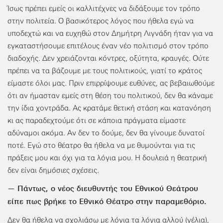
Ίσως πρέπει εμείς οι καλλιτέχνες να διδάξουμε τον τρόπο
στην πολιτεία. Ο βασικότερος λόγος που ήθελα εγώ να
υποδεχτώ και να ευχηθώ στον Δημήτρη Λιγνάδη ήταν για να
εγκαταστήσουμε επιτέλους έναν νέο πολιτισμό στον τρόπο
διαδοχής. Δεν χρειάζονται κόντρες, οξύτητα, κραυγές. Ούτε
πρέπει να τα βάζουμε με τους πολιτικούς, γιατί το κράτος
είμαστε όλοι μας. Πριν επιρρίψουμε ευθύνες, ας βεβαιωθούμε
ότι αν ήμασταν εμείς στη θέση του πολιτικού, δεν θα κάναμε
την ίδια χοντράδα. Ας κρατάμε θετική στάση και κατανόηση
κι ας παραδεχτούμε ότι σε κάποια πράγματα είμαστε
αδύναμοι ακόμα. Αν δεν το δούμε, δεν θα γίνουμε δυνατοί
ποτέ. Εγώ στο θέατρο θα ήθελα να με θυμούνται για τις
πράξεις μου και όχι για τα λόγια μου. Η δουλειά η θεατρική
δεν είναι δημόσιες σχέσεις.
— Πάντως, ο νέος διευθυντής του Εθνικού Θεάτρου
είπε πως βρήκε το Εθνικό Θέατρο στην παραμεθόριο.
Δεν θα ήθελα να σχολιάσω με λόγια τα λόγια αλλού (γέλια),