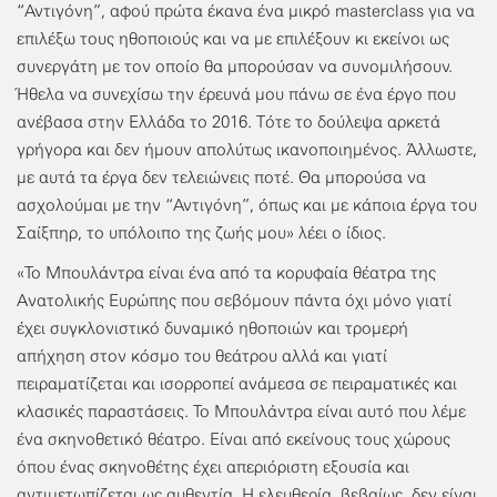
“Αντιγόνη”, αφού πρώτα έκανα ένα μικρό masterclass για να
επιλέξω τους ηθοποιούς και να με επιλέξουν κι εκείνοι ως
συνεργάτη με τον οποίο θα μπορούσαν να συνομιλήσουν.
Ήθελα να συνεχίσω την έρευνά μου πάνω σε ένα έργο που
ανέβασα στην Ελλάδα το 2016. Τότε το δούλεψα αρκετά
γρήγορα και δεν ήμουν απολύτως ικανοποιημένος. Άλλωστε,
με αυτά τα έργα δεν τελειώνεις ποτέ. Θα μπορούσα να
ασχολούμαι με την “Αντιγόνη”, όπως και με κάποια έργα του
Σαίξπηρ, το υπόλοιπο της ζωής μου» λέει ο ίδιος.
«Το Μπουλάντρα είναι ένα από τα κορυφαία θέατρα της
Aνατολικής Ευρώπης που σεβόμουν πάντα όχι μόνο γιατί
έχει συγκλονιστικό δυναμικό ηθοποιών και τρομερή
απήχηση στον κόσμο του θεάτρου αλλά και γιατί
πειραματίζεται και ισορροπεί ανάμεσα σε πειραματικές και
κλασικές παραστάσεις. Το Μπουλάντρα είναι αυτό που λέμε
ένα σκηνοθετικό θέατρο. Είναι από εκείνους τους χώρους
όπου ένας σκηνοθέτης έχει απεριόριστη εξουσία και
αντιμετωπίζεται ως αυθεντία. Η ελευθερία, βεβαίως, δεν είναι