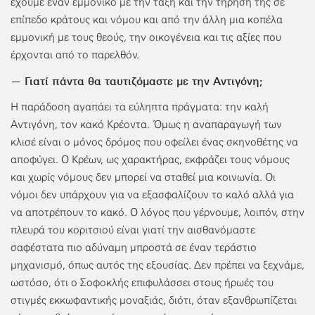
έχουμε έναν εμμονικό με την τάξη και την τήρησή της σε
επίπεδο κράτους και νόμου και από την άλλη μια κοπέλα
εμμονική με τους θεούς, την οικογένεια και τις αξίες που
έρχονται από το παρελθόν.
— Γιατί πάντα θα ταυτιζόμαστε με την Αντιγόνη;
Η παράδοση αγαπάει τα εύληπτα πράγματα: την καλή
Αντιγόνη, τον κακό Κρέοντα. Όμως η αναπαραγωγή των
κλισέ είναι ο μόνος δρόμος που οφείλει ένας σκηνοθέτης να
αποφύγει. Ο Κρέων, ως χαρακτήρας, εκφράζει τους νόμους
και χωρίς νόμους δεν μπορεί να σταθεί μια κοινωνία. Οι
νόμοι δεν υπάρχουν για να εξασφαλίζουν το καλό αλλά για
να αποτρέπουν το κακό. Ο λόγος που γέρνουμε, λοιπόν, στην
πλευρά του κοριτσιού είναι γιατί την αισθανόμαστε
σαφέστατα πιο αδύναμη μπροστά σε έναν τεράστιο
μηχανισμό, όπως αυτός της εξουσίας. Δεν πρέπει να ξεχνάμε,
ωστόσο, ότι ο Σοφοκλής επιφυλάσσει στους ήρωές του
στιγμές εκκωφαντικής μοναξιάς, διότι, όταν εξανθρωπίζεται