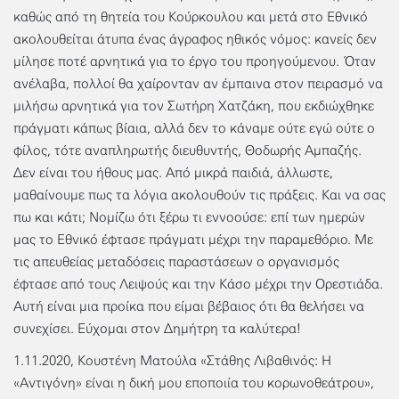
καθώς από τη θητεία του Κούρκουλου και μετά στο Εθνικό
ακολουθείται άτυπα ένας άγραφος ηθικός νόμος: κανείς δεν
μίλησε ποτέ αρνητικά για το έργο του προηγούμενου. Όταν
ανέλαβα, πολλοί θα χαίρονταν αν έμπαινα στον πειρασμό να
μιλήσω αρνητικά για τον Σωτήρη Χατζάκη, που εκδιώχθηκε
πράγματι κάπως βίαια, αλλά δεν το κάναμε ούτε εγώ ούτε ο
φίλος, τότε αναπληρωτής διευθυντής, Θοδωρής Αμπαζής.
Δεν είναι του ήθους μας. Από μικρά παιδιά, άλλωστε,
μαθαίνουμε πως τα λόγια ακολουθούν τις πράξεις. Και να σας
πω και κάτι; Νομίζω ότι ξέρω τι εννοούσε: επί των ημερών
μας το Εθνικό έφτασε πράγματι μέχρι την παραμεθόριο. Με
τις απευθείας μεταδόσεις παραστάσεων ο οργανισμός
έφτασε από τους Λειψούς και την Κάσο μέχρι την Ορεστιάδα.
Αυτή είναι μια προίκα που είμαι βέβαιος ότι θα θελήσει να
συνεχίσει. Εύχομαι στον Δημήτρη τα καλύτερα!
1.11.2020, Κουστένη Ματούλα «Στάθης Λιβαθινός: Η
«Αντιγόνη» είναι η δική μου εποποιία του κορωνοθεάτρου»,