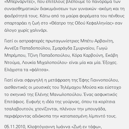
«Μπερνάρντες», που επιτέλους βλέπουμε το πανόραμα των
συναισθηματικών διακυμάνσεων των γυναικών -ακόμη και τη
φαιδρότητά τους. Κάτω από τα μαύρα φορέματα του πένθους
σπαρταράει η ζωή στο «Θέατρο της Οδού Κεφαλληνίας» σαν
άλογο χωρίς χαλινάρι.
Γιατί οι αστραφτερές πρωταγωνίστριες Μπέτυ Αρβανίτη,
Αννέζα Παπαδοπούλου, Σμαράγδα Σμυρναίου, Γωγώ
Μπρέμπου, Τζίνη Παπαδοπούλου, Κόρα Καρβούνη, Εκάβη
Ντούμα, Λουκία Μιχαλοπούλου- είναι μία και μία. Έξοχες.
Ελάχιστα τα «φάλτσα».
Γιατί είναι σφριγηλή η μετάφραση της Έφης Γιαννοπούλου,
αισθαντικές οι μουσικές του Τηλέμαχου Μούσα και εύστοχο
το σκηνικό της Ελένης Μανωλοπούλου. Ένας ασφυκτικός
Επιτάφιος. Ευφυής η ιδέα της γούρνας, όπου τα κορίτσια
τσαλαβουτούν, χτενίζονται, πλένουν την μπουγάδα,
περιφέροντας αδιάκοπα την καταπιεσμένη λίμπιντό τους.
05.11.2010, Κλεφτόγιαννη Ιωάννα «Ζωή εν τάφω»,