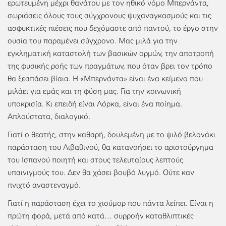
ερωτευμένη μέχρι θανάτου με τον ηθικό νόμο Μπερνάντα,
σωριάσεις όλους τους σύγχρονους ψυχαναγκασμούς και τις
ασφυκτικές πιέσεις που δεχόμαστε από παντού, το έργο στην
ουσία του παραμένει σύγχρονο. Μας μιλά για την
εγκληματική καταστολή των βασικών ορμών, την αποτροπή
της φυσικής ροής των πραγμάτων, που όταν βρει τον τρόπο
θα ξεσπάσει βίαια. Η «Μπερνάντα» είναι ένα κείμενο που
μιλάει για εμάς και τη φύση μας. Για την κοινωνική
υποκρισία. Κι επειδή είναι Λόρκα, είναι ένα ποίημα.
Απλούστατα, διαλογικό.
Γιατί ο θεατής, στην καθαρή, δουλεμένη με το ψιλό βελονάκι
παράσταση του Λιβαθινού, θα κατανοήσει το αριστούργημα
του Ισπανού ποιητή και στους τελευταίους λεπτούς
υπαινιγμούς του. Δεν θα χάσει βουβό λυγμό. Ούτε καν
πνιχτό αναστεναγμό.
Γιατί η παράσταση έχει το χιούμορ που πάντα λείπει. Είναι η
πρώτη φορά, μετά από κατά… συρροήν καταθλιπτικές