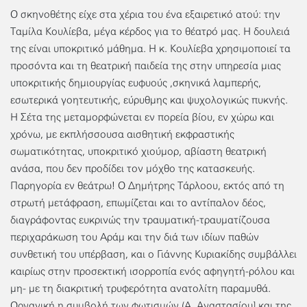
Ο σκηνοθέτης είχε στα χέρια του ένα εξαιρετικό ατού: την
Ταμίλα Κουλίεβα, μέγα κέρδος για το θέατρό μας. Η δουλειά
της είναι υποκριτικό μάθημα. Η κ. Κουλίεβα χρησιμοποιεί τα
προσόντα και τη θεατρική παιδεία της στην υπηρεσία μιας
υποκριτικής δημιουργίας ευφυούς ,σκηνικά λαμπερής,
εσωτερικά γοητευτικής, εύρυθμης και ψυχολογικώς πυκνής.
Η Σέτα της μεταμορφώνεται εν πορεία βίου, εν χώρω και
χρόνω, με εκπλήσσουσα αισθητική εκφραστικής
σωματικότητας, υποκριτικό χιούμορ, αβίαστη θεατρική
ανάσα, που δεν προδίδει τον μόχθο της κατασκευής.
Παρηγορία εν θεάτρω! Ο Δημήτρης Τάρλοου, εκτός από τη
στρωτή μετάφραση, επωμίζεται και το αντίπαλον δέος,
διαγράφοντας ευκρινώς την τραυματική-τραυματίζουσα
περιχαράκωση του Αράμ και την διά των ιδίων παθών
συνθετική του υπέρβαση, και ο Γιάννης Κυριακίδης συμβάλλει
καιρίως στην προσεκτική ισορροπία ενός αφηγητή-ρόλου και
μη- με τη διακριτική τρυφερότητα ανατολίτη παραμυθά.
Οργανική η συμβολή των φωτισμών (Α. Αναστασίου] και της