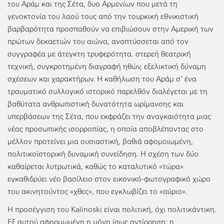
του Αράμ και της Σέτα, δυο Αρμενίων που μετά τη
γενοκτονία του λαού τους από την τουρκική εθνικιστική
βαρβαρότητα προσπαθούν να επιβιώσουν στην Αμερική των
πρώτων δεκαετιών του αιώνα, αναπτύσσεται από τον
συγγραφέα με άτεγκτη τρυφερότητα. στερεή θεατρική
τεχνική, συγκροτημένη διαγραφή ηθών, εξελικτική δύναμη
σχέσεων και χαρακτήρων. Η καθήλωση του Αράμ σ’ ένα
τραυματικό συλλογικό ιστορικό παρελθόν διαλέγεται με τη
βαθύτατα ανθρωπιστική δυνατότητα ωρίμανσης και
υπερβάσεων της Σέτα, που εκφράζει την αναγκαιότητα μιας
νέας προσωπικής ισορροπίας, η οποία αποβλέποντας στο
μέλλον προτείνει μια ουσιαστική, βαθιά αφομοιωμένη,
πολιτικοϊστορική δυναμική συνείδηση. Η σχέση των δύο
καθαίρεται λυτρωτικά, καθώς το καταλυτικό «τώρα»
εγκαθιδρύει νέο βασίλειο στον εικονικό-φωτογραφικό χώρο
του ακινητούντος «χθες», που εγκλωβίζει το «αύριο».
Η προσέγγιση του Kalinoski είναι πολιτική, όχι πολιτικάντικη.
Εξ αυτού αφορμωμένη η μόνη ίσως αντίρρηση: η