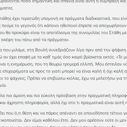
μβάνονται πόσο σημαντική και σπάνια είναι αυτή η σύμπραξη και
ήματος.
Στάθης έχει τερατώδη υπομονή σε πράγματα διαδικαστικά, που είνα
ς πούμε το γεγονός ότι κάποιοι ηθοποιοί έπρεπε να αποχωρήσου
ου θα προκύψει είναι το αποτέλεσμα της συνομιλίας του Στάθη με 
 σκέψη του πίσω από τα πράγματα».
α που μιλάμε, στη Βουλή συνεδριάζουν λίγο πριν από την ψήφισ
ώ αν έχει επαφή με τα καθ’ ημάς όσο καιρό βρίσκεται εκτός. «Το
ίναι η ενημέρωση, που τη θεωρώ τρομερά ελλιπή. Μου έστειλαν 
χε επιχειρήματα ως προς το γιατί μπορεί να είναι καλή ή όχι καλή 
δεν το ψάχνεις; Πρέπει να επιβιώσω κιόλας, έχω να μελετήσω για τη
νία.
λα πιο άμεση και πιο εύκολη πρόσβαση στην πραγματική πληρο
και άχρηστη πληροφορία, αλλά όχι στο τι πραγματικά είναι αυτή 
βει που ό,τι θέση και να πάρεις απέναντι σε οποιοδήποτε τέτοιο 
ικοποιείται. Δεν είμαι καθόλου έτσι. Δεν μου αρέσουν ούτε οι μεν