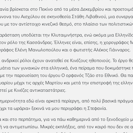
ανία βρίσκεται στο Πεκίνο από τα μέσα Δεκεμβρίου και προετοιμά
νονα του Αισχύλου σε σκηνοθεσία Στάθη Λιβαθινού, μια συνεργα
υ με τον αντίστοιχο κινεζικό θεσμό, στο πλαίσιο των πολιτιστικ
αράσταση υποδύεται την Κλυταιμνήστρα, ενώ ακόμα μια Ελληνίδα
τον ρόλο της Κασσάνδρας. Έλληνες είναι, επίσης, η χορογράφος 
ράφος Ελένη Μανωλοπούλου και ο φωτιστής Αλέκος Γιάνναρος.
ι ανδρικοί ρόλοι έχουν ανατεθεί σε Κινέζους ηθοποιούς. Το έργο θ
μάτια των γυναικών στα ελληνικά, ένα πείραμα που δοκιμάστηκε π
με την παρουσίαση του έργου Ο ορφανός Τζάο στο Εθνικό. Θα πα
αρίου μέχρι τις αρχές Μαρτίου και μετά την επιστροφή της ελλη
στεί με Κινέζες αντικαταστάτριες.
ημερινότητα εδώ είναι αρκετά περίεργη, από πολύ βασικά πράγματ
έχρι τα ωράρια» ξεκινά να μου περιγράφει η Στεφανία.
 και στο περπάτημα, για να πάω καθημερινά από το ξενοδοχείο μ
κή να αντιμετωπίσω. Μικρές εκπλήξεις, από τον καιρό που δεν σε α