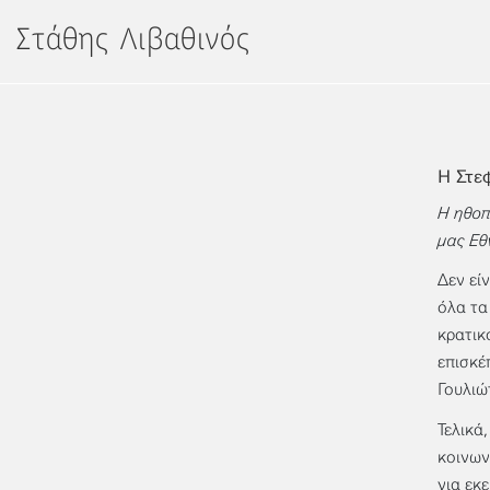
Μετάβαση
Στάθης Λιβαθινός
στο
περιεχόμενο
Η Στε
H ηθοπ
μας Εθ
Δεν εί
όλα τα
κρατικ
επισκέ
Γουλιώ
Τελικά
κοινων
για εκ