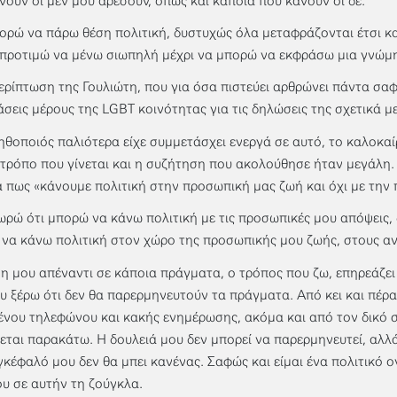
νουν οι μεν μου αρέσουν, όπως και κάποια που κάνουν οι δε.
ορώ να πάρω θέση πολιτική, δυστυχώς όλα μεταφράζονται έτσι κα
προτιμώ να μένω σιωπηλή μέχρι να μπορώ να εκφράσω μια γνώμη
ερίπτωση της Γουλιώτη, που για όσα πιστεύει αρθρώνει πάντα σαφ
άσεις μέρους της LGBT κοινότητας για τις δηλώσεις της σχετικά με
ηθοποιός παλιότερα είχε συμμετάσχει ενεργά σε αυτό, το καλοκα
 τρόπο που γίνεται και η συζήτηση που ακολούθησε ήταν μεγάλη. 
 πως «κάνουμε πολιτική στην προσωπική μας ζωή και όχι με την
ωρώ ότι μπορώ να κάνω πολιτική με τις προσωπικές μου απόψεις, 
να κάνω πολιτική στον χώρο της προσωπικής μου ζωής, στους α
η μου απέναντι σε κάποια πράγματα, ο τρόπος που ζω, επηρεάζε
ου ξέρω ότι δεν θα παρερμηνευτούν τα πράγματα. Από κει και πέρα
νου τηλεφώνου και κακής ενημέρωσης, ακόμα και από τον δικό σ
ίνεται παρακάτω. Η δουλειά μου δεν μπορεί να παρερμηνευτεί, αλλά
γκέφαλό μου δεν θα μπει κανένας. Σαφώς και είμαι ένα πολιτικό ο
υ σε αυτήν τη ζούγκλα.