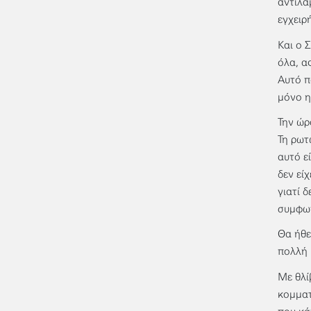
αντιλα
εγχειρ
Και ο 
όλα, α
Αυτό π
μόνο η
Την ώρ
Τη ρωτ
αυτό ε
δεν εί
γιατί 
συμφω
Θα ήθε
πολλή 
Με θλί
κομματ