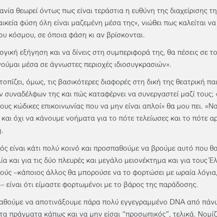
ανία θεωρεί όντως πως είναι τεράστια η ευθύνη της διαχείρισης τ
αικεία φύση όλη είναι μαζεμένη μέσα της», νιώθει πως καλείται να
ου κόσμου, σε όποια φάση κι αν βρίσκονται.
λογική εξήγηση και να δίνεις στη συμπεριφορά της, θα πέσεις σε τ
νούμαι μέσα σε άγνωστες περιοχές ιδιοσυγκρασιών».
τοπίζει, όμως, τις βασικότερες διαφορές στη δική της θεατρική πα
ν συναδέλφων της και πώς καταφέρνει να συνεργαστεί μαζί τους
ους κώδικες επικοινωνίας που να μην είναι απλοί» θα μου πει. «
 και όχι να κάνουμε νοήματα για το πότε τελείωσες και το πότε α
.
ός είναι κάτι πολύ κοινό και προσπαθούμε να βρούμε αυτό που θ
ία και για τις δύο πλευρές και μεγάλο μειονέκτημα και για τους Έλ
ούς –κάποιος άλλος θα μπορούσε να το φορτώσει με ωραία λόγια
– είναι ότι είμαστε φορτωμένοι με το βάρος της παράδοσης.
θούμε να αποτινάξουμε πάρα πολύ εγγεγραμμένο DNA από πάνω 
 τα πράγματα κάπως και να μην είσαι “προσωπικός”, τελικά. Νομίζ