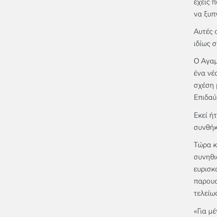
έχεις 
να ξυπ
Αυτές 
ιδίως 
Ο Αγαμ
ένα νέ
σχέση 
Επιδαύ
Εκεί ή
συνθήκ
Τώρα κ
συνηθι
ευρισκ
παρουσ
τελείω
«Για μ