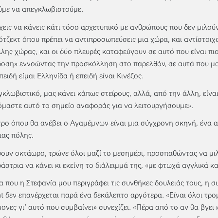
με να απεγκλωβιστούμε.
χεις να κάνεις κάτι τόσο αρχετυπικό με ανθρώπους που δεν μιλούν
ότζεκτ όπου πρέπει να αντιπροσωπεύσεις μια χώρα, και αντίστοιχ
λλης χώρας, και οι δύο πλευρές καταφεύγουν σε αυτό που είναι π
οση» εννοώντας την προσκόλληση στο παρελθόν, σε αυτά που μα
πειδή είμαι Ελληνίδα ή επειδή είναι Κινέζος.
εγκλωβιστικό, μας κάνει κάπως στείρους, αλλά, από την άλλη, είναι
όμαστε αυτό το σημείο αναφοράς για να λειτουργήσουμε».
τρο όπου θα ανέβει ο Αγαμέμνων είναι μια σύγχρονη σκηνή, ένα 
ιας πόλης.
ουν οκτάωρο, τρώνε όλοι μαζί το μεσημέρι, προσπαθώντας να μι
άστρια να κάνει κι εκείνη το διάλειμμά της, «με φτωχά αγγλικά κ
α που η Στεφανία μου περιγράφει τις συνθήκες δουλειάς τους, η σ
 δεν επανέρχεται παρά ένα δεκάλεπτο αργότερα. «Είναι όλοι τρομ
ονες γι’ αυτό που συμβαίνει» συνεχίζει. «Πέρα από το αν θα βγει