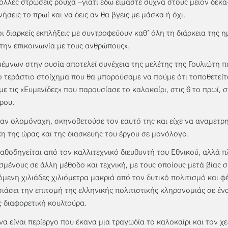
πολλές στρώσεις ρούχα –γιατί εδώ είμαστε συχνά στους μείον δέκα
νήσεις το πρωί και να δεις αν θα βγεις με μάσκα ή όχι.
οι διαρκείς εκπλήξεις με συντροφεύουν καθ’ όλη τη διάρκεια της 
στην επικοινωνία με τους ανθρώπους».
έμνων στην ουσία αποτελεί συνέχεια της μελέτης της Γουλιώτη π
ο τεράστιο στοίχημα που θα μπορούσαμε να πούμε ότι τοποθετείτ
με τις «Ευμενίδες» που παρουσίασε το καλοκαίρι, στις 6 το πρωί, 
ρου.
ταν ολομόναχη, σκηνοθετούσε τον εαυτό της και είχε να αναμετρ
η της ώρας και της διασκευής του έργου σε μονόλογο.
αθοδηγείται από τον καλλιτεχνικό διευθυντή του Εθνικού, αλλά 
σμένους σε άλλη μέθοδο και τεχνική, με τους οποίους μετά βίας σ
όμενη χιλιάδες χιλιόμετρα μακριά από τον δυτικό πολιτισμό και 
ιάσει την επιτομή της ελληνικής πολιτιστικής κληρονομιάς σε ένα
ς διαφορετική κουλτούρα.
ένα είναι περίεργο που έκανα μια τραγωδία το καλοκαίρι και τον 