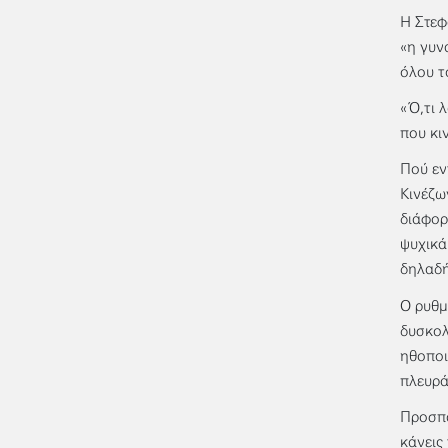
Η Στεφ
«η γυν
όλου τ
«Ό,τι 
που κι
Πού εν
Κινέζω
διάφορ
ψυχικά
δηλαδή
Ο ρυθμ
δυσκολ
ηθοποι
πλευρά
Προσπα
κάνεις