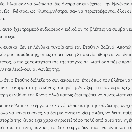
ία. Είναι σαν να βλέπω το ίδιο όνειρο σε συνέχειες. Την Ιφιγένει
ς. Ως Ηλέκτρα, ως Κλυταιμνήστρα, σαν να περιστρέφονται όλοι οι
μα.
, αυτό έχει τρομερό ενδιαφέρον, ειδικά αν το βλέπεις να συμβαίνε
επτες».
ο, φυσικά, δεν επιλέχθηκε τυχαία από τον Στάθη Λιβαθινό. Αποτελ
κής μας παράδοσης, όπως σημειώνει η Στεφανία. «Έπρεπε να είναι Α
τερος, ο πιο χαρακτηριστικός της τραγωδίας, γιατί όσο πάμε προ
ν και λειαίνουν οι γωνίες της.
ω ότι ο Στάθης διάλεξε το συγκεκριμένο, έτσι όπως τον βλέπω να τ
ικό το κομμάτι της εικόνας του ηγέτη. Δεν ξέρω τι συνειρμούς έχε
τερη συνθήκη της Κίνας, αλλά κάπως έτσι πρέπει να συντονίστηκε
αι πιο εύληπτο το έργο στο κοινό μέσω αυτής της σύνδεσης; «Όχι 
ολο να κάνει εικόνες, να δει μια αντιστοιχία με κάτι, να δει τι παθ
ιστορία της Κίνας έχει χαρακτηριστεί τόσο πολύ από αυτό τον ηγέτ
ά του. Για μένα, πάντως, το ίδιο το έργο δεν παύει να είναι κάτι 