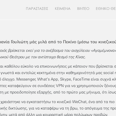
ΠΑΡΑΣΤΑΣΕΙΣ
ΚΕΙΜΕΝΑ
ΒΙΝΤΕΟ
ΕΘΝΙΚΟ Θ
φανία Γουλιώτη μάς μιλά από το Πεκίνο (μέσω του κινεζικο
οιός βρίσκεται εκεί για το ανέβασμα του αισχύλειου «Αγαμέμνονα»
νικού Θεάτρου με τον αντίστοιχο θεσμό της Κίνας.
ναι καθόλου εύκολο να επικοινωνήσεις με κάποιον που βρίσκεται 
 γνωστά και εντελώς κεκτημένα στην καθημερινότητά μας social m
ό έλεγχο. Messenger, What’s App, Skype, FaceTime είναι συχνά κλ
πτες καταφεύγουν σε συνδέσεις VPN για να χρησιμοποιούν ξένους 
τη με προειδοποίησε εξαρχής, από το πρώτο μας μήνυμα, ότι ίσω
, χρειάστηκε να εγκαταστήσω το κινεζικό WeChat, ένα από τα πι
ικής δικτύωσης, για να καταφέρω να τη βρω, το απόγευμα της π
είνην, μετά από άλλη μια κουραστική μέρα πολύωρων προβών.