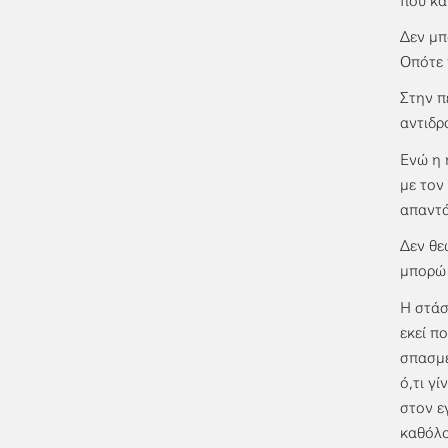
που κά
Δεν μπ
Οπότε 
Στην π
αντιδρ
Ενώ η 
με τον
απαντά
Δεν θε
μπορώ 
Η στάσ
εκεί π
σπασμέ
ό,τι γ
στον ε
καθόλο