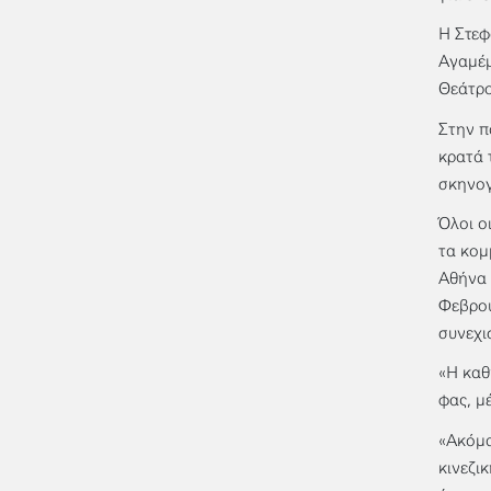
Η Στεφ
Αγαμέμ
Θεάτρο
Στην π
κρατά 
σκηνογ
Όλοι ο
τα κομ
Αθήνα 
Φεβρου
συνεχι
«Η καθ
φας, μ
«Ακόμα
κινεζι