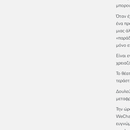
μπορού
Όταν έ
ένα πρ
μιας ά
«παράδ
μόνο ε
Είναι 
χρειαζ
Το θέα
τεράστ
Δουλεύ
μεταφρ
Την ώρ
WeChat
ευγνώμ