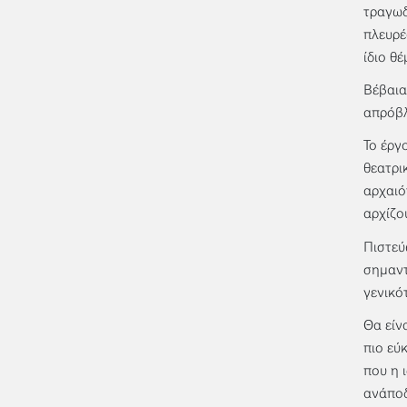
τραγωδ
πλευρέ
ίδιο θέ
Βέβαια
απρόβλ
Το έργ
θεατρι
αρχαιό
αρχίζου
Πιστεύ
σημαντ
γενικό
Θα είν
πιο εύκ
που η 
ανάποδ