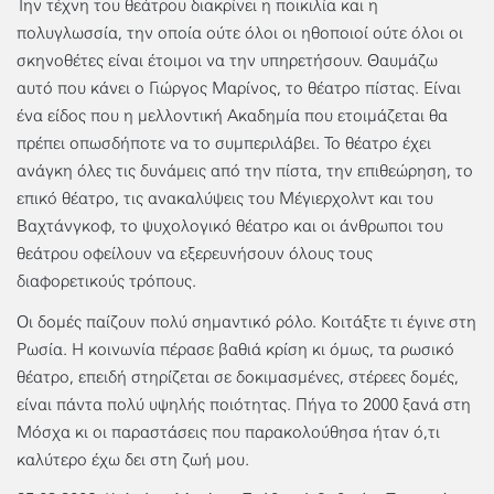
Την τέχνη του θεάτρου διακρίνει η ποικιλία και η
πολυγλωσσία, την οποία ούτε όλοι οι ηθοποιοί ούτε όλοι οι
σκηνοθέτες είναι έτοιμοι να την υπηρετήσουν. Θαυμάζω
αυτό που κάνει ο Γιώργος Μαρίνος, το θέατρο πίστας. Είναι
ένα είδος που η μελλοντική Ακαδημία που ετοιμάζεται θα
πρέπει οπωσδήποτε να το συμπεριλάβει. Το θέατρο έχει
ανάγκη όλες τις δυνάμεις από την πίστα, την επιθεώρηση, το
επικό θέατρο, τις ανακαλύψεις του Μέγιερχολντ και του
Βαχτάνγκοφ, το ψυχολογικό θέατρο και οι άνθρωποι του
θεάτρου οφείλουν να εξερευνήσουν όλους τους
διαφορετικούς τρόπους.
Οι δομές παίζουν πολύ σημαντικό ρόλο. Κοιτάξτε τι έγινε στη
Ρωσία. Η κοινωνία πέρασε βαθιά κρίση κι όμως, τα ρωσικό
θέατρο, επειδή στηρίζεται σε δοκιμασμένες, στέρεες δομές,
είναι πάντα πολύ υψηλής ποιότητας. Πήγα το 2000 ξανά στη
Μόσχα κι οι παραστάσεις που παρακολούθησα ήταν ό,τι
καλύτερο έχω δει στη ζωή μου.