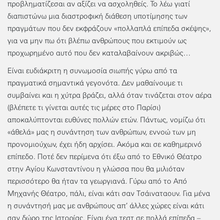
προβληματίζεσαι αν αξίζει να ασχοληθείς. Το λέω γιατί
διαπιστώνω μια διαστροφική διάθεση υποτίμησης των
πραγμάτων που δεν εκφράζουν «πολλαπλά επίπεδα σκέψης»,
για να μην πω ότι βλέπω ανθρώπους που εκτιμούν ως
προχωρημένο αυτό που δεν καταλαβαίνουν ακριβώς…
Είναι ευδιάκριτη η συνωμοσία σιωπής γύρω από τα
πραγματικά σημαντικά γεγονότα. Δεν μαθαίνουμε τι
συμβαίνει και η χύτρα βράζει, αλλά όταν τινάζεται στον αέρα
(βλέπετε τι γίνεται αυτές τις μέρες στο Παρίσι)
αποκαλύπτονται ευθύνες πολλών ετών. Πάντως, νομίζω ότι
«άθελά» μας η συνάντηση των ανθρώπων, εννοώ των μη
προνομιούχων, έχει ήδη αρχίσει. Ακόμα και σε καθημερινό
επίπεδο. Ποτέ δεν περίμενα ότι έξω από το Εθνικό Θέατρο
στην Αγίου Κωνσταντίνου η γλώσσα που θα μιλιόταν
περισσότερο θα ήταν τα γεωργιανά. Γύρω από το Από
Μηχανής Θέατρο, πάλι, είναι κάτι σαν Τσάιναταουν. Για μένα
η συνάντησή μας με ανθρώπους απ’ άλλες χώρες είναι κάτι
σαν δώρο της Ιστορίας. Είναι ένα τεστ σε πολλά επίπεδα –