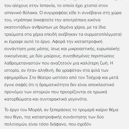
του αίσχους στην Ισπανία, το οποίο έχει χτιστεί στον
ισπανικό θύλακα. Ο συγγραφέας είδε τι συνέβαινε στη χώρα
του, ντράπηκε (σκεφτείτε την αποτρόπαιη εικόνα
εκατοντάδων ανθρώπων με δεμένα χέρια, με τα ίδια
τραύματα στα χέρια επειδή ανέβηκαν τα συρματοπλέγματα)
κι έγραψε αυτό το έργο. Αφορά την καταστροφική
συνάντηση μιας μέσης, ίσως και μικροαστικής, ευρωπαϊκής
οικογένειας, με δύο μαύρους, συνηθισμένες περιπτώσεις
λαθρομεταναστών που αναζητούν μια καλύτερη ζωή. Η
ιστορία, αν ήταν αληθινή, θα γραφόταν στα ψιλά των
εφημερίδων. Στο θέατρο ωστόσο από τον Τσέχοφ και μετά
έγινε σαφές ότι η δραματικότητα δεν είναι αποκλειστικό
προνόμιο των ιστοριών που προορίζονται σε ηρωικά
κατορθώματα και συνταρακτικά γεγονότα.
Το έργο του Μοράλ, αν ξεπεράσεις το τρομερά καίριο θέμα
που θίγει, της καταστροφικής συνάντησης των δύο
πολιτισμών, είναι τόσο διάφανο, που σχεδόν