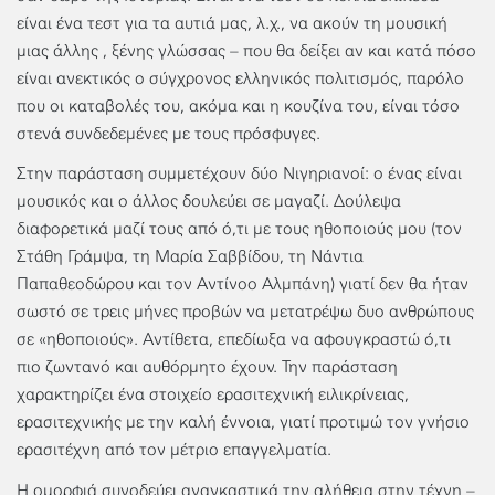
είναι ένα τεστ για τα αυτιά μας, λ.χ., να ακούν τη μουσική
μιας άλλης , ξένης γλώσσας – που θα δείξει αν και κατά πόσο
είναι ανεκτικός ο σύγχρονος ελληνικός πολιτισμός, παρόλο
που οι καταβολές του, ακόμα και η κουζίνα του, είναι τόσο
στενά συνδεδεμένες με τους πρόσφυγες.
Στην παράσταση συμμετέχουν δύο Νιγηριανοί: ο ένας είναι
μουσικός και ο άλλος δουλεύει σε μαγαζί. Δούλεψα
διαφορετικά μαζί τους από ό,τι με τους ηθοποιούς μου (τον
Στάθη Γράμψα, τη Μαρία Σαββίδου, τη Νάντια
Παπαθεοδώρου και τον Αντίνοο Αλμπάνη) γιατί δεν θα ήταν
σωστό σε τρεις μήνες προβών να μετατρέψω δυο ανθρώπους
σε «ηθοποιούς». Αντίθετα, επεδίωξα να αφουγκραστώ ό,τι
πιο ζωντανό και αυθόρμητο έχουν. Την παράσταση
χαρακτηρίζει ένα στοιχείο ερασιτεχνική ειλικρίνειας,
ερασιτεχνικής με την καλή έννοια, γιατί προτιμώ τον γνήσιο
ερασιτέχνη από τον μέτριο επαγγελματία.
Η ομορφιά συνοδεύει αναγκαστικά την αλήθεια στην τέχνη –