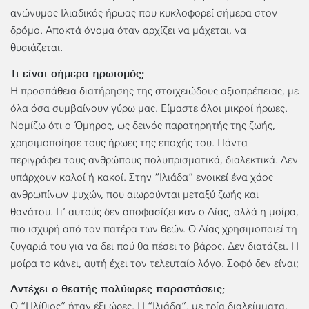
ανώνυμος Ιλιαδικός ήρωας που κυκλοφορεί σήμερα στον
δρόμο. Αποκτά όνομα όταν αρχίζει να μάχεται, να
θυσιάζεται.
Τι είναι σήμερα ηρωισμός;
Η προσπάθεια διατήρησης της στοιχειώδους αξιοπρέπειας, με
όλα όσα συμβαίνουν γύρω μας. Είμαστε όλοι μικροί ήρωες.
Νομίζω ότι ο Όμηρος, ως δεινός παρατηρητής της ζωής,
χρησιμοποίησε τους ήρωες της εποχής του. Πάντα
περιγράφει τους ανθρώπους πολυπρισματικά, διαλεκτικά. Δεν
υπάρχουν καλοί ή κακοί. Στην “Ιλιάδα” ενοικεί ένα χάος
ανθρωπίνων ψυχών, που αιωρούνται μεταξύ ζωής και
θανάτου. Γι’ αυτούς δεν αποφασίζει καν ο Δίας, αλλά η μοίρα,
πιο ισχυρή από τον πατέρα των θεών. Ο Δίας χρησιμοποιεί τη
ζυγαριά του για να δει πού θα πέσει το βάρος. Δεν διατάζει. Η
μοίρα το κάνει, αυτή έχει τον τελευταίο λόγο. Σοφό δεν είναι;
Αντέχει ο θεατής πολύωρες παραστάσεις;
Ο “Ηλίθιος” ήταν έξι ώρες. Η “Ιλιάδα”, με τρία διαλείμματα,