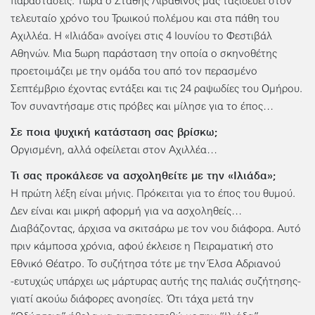
παραστάσεις. Τώρα ο Στάθης Λιβαθινός μάς ταξιδεύει στον
τελευταίο χρόνο του Τρωικού πολέμου και στα πάθη του
Αχιλλέα. Η «Ιλιάδα» ανοίγει στις 4 Ιουνίου το Φεστιβάλ
Αθηνών. Μια 5ωρη παράσταση την οποία ο σκηνοθέτης
προετοιμάζει με την ομάδα του από τον περασμένο
Σεπτέμβριο έχοντας εντάξει και τις 24 ραψωδίες του Ομήρου.
Τον συναντήσαμε στις πρόβες και μίλησε για το έπος…
Σε ποια ψυχική κατάσταση σας βρίσκω;
Οργισμένη, αλλά οφείλεται στον Αχιλλέα…
Τι σας προκάλεσε να ασχοληθείτε με την «Ιλιάδα»;
Η πρώτη λέξη είναι μήνις. Πρόκειται για το έπος του θυμού.
Δεν είναι και μικρή αφορμή για να ασχοληθείς…
Διαβάζοντας, άρχισα να σκιτσάρω με τον νου διάφορα. Αυτό
πριν κάμποσα χρόνια, αφού έκλεισε η Πειραματική στο
Εθνικό Θέατρο. Το συζήτησα τότε με την Έλσα Αδριανού
-ευτυχώς υπάρχει ως μάρτυρας αυτής της παλιάς συζήτησης-
γιατί ακούω διάφορες ανοησίες. Ότι τάχα μετά την