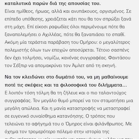
καταλυτικά παρών διά της απουσίας του.
Είναι ημίθεος, ήρωας, αλλά και ανυπάκουος, οργισμένος. Σε
επίπεδο υπόθεσης, χρειάζεται κάτι που θα τον σπρώξει ξανά
στη μάχη. Επί είκοσι ραψωδίες όλοι περιμένουμε πότε θα
ξαναπολεμήσει ο Αχιλλέας, πότε θα ξαναπιάσει το σπαθί.
Ακόμη μία τεράστια παράβαση του Ομήρου: ο μεγαλύτερος
πολεμιστής όλων των εποχών αποσύρεται. Τέτοιο σασπένς
δεν έχει τολμήσει, νομίζω, κανένας συγγραφέας. Φαντάσου
τον Σέξπιρ να απομακρύνει τον Άμλετ από τη σκηνή.
Να τον κλειδώνει στο δωμάτιό του, να μη μαθαίνουμε
ποτέ τις σκέψεις και τα φιλοσοφικά του διλήμματα…
Ε λοιπόν τόση τόλμη θα τη ζήλευε και ο πιο ταλαντούχος
συγγραφέας. Τον μεγάλο θυμό μπορεί να τον σταματήσει μια
μεγάλη απώλεια. Και η μανία καταστροφής να μεταστραφεί
σε ευγενικό συναίσθημα κατανόησης. Ο τρόπος που
τελειώνει το αφήγημά του ο Όμηρος είναι φιλάνθρωπος. Με
όχημα τον τρομερότερο πόλεμο στην ιστορία της