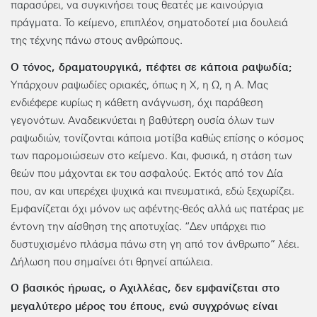
παρασύρει, να συγκινήσει τους θεατές με καινούργια
πράγματα. Το κείμενο, επιπλέον, σηματοδοτεί μια δουλειά
της τέχνης πάνω στους ανθρώπους.
Ο τόνος, δραματουργικά, πέφτει σε κάποια ραψωδία;
Υπάρχουν ραψωδίες οριακές, όπως η Χ, η Ω, η Α. Μας
ενδιέφερε κυρίως η κάθετη ανάγνωση, όχι παράθεση
γεγονότων. Αναδεικνύεται η βαθύτερη ουσία όλων των
ραψωδιών, τονίζονται κάποια μοτίβα καθώς επίσης ο κόσμος
των παρομοιώσεων στο κείμενο. Και, φυσικά, η στάση των
θεών που μάχονται εκ του ασφαλούς. Εκτός από τον Δία
που, αν και υπερέχει ψυχικά και πνευματικά, εδώ ξεχωρίζει.
Εμφανίζεται όχι μόνον ως αφέντης-θεός αλλά ως πατέρας με
έντονη την αίσθηση της αποτυχίας. “Δεν υπάρχει πιο
δυστυχισμένο πλάσμα πάνω στη γη από τον άνθρωπο” λέει.
Δήλωση που σημαίνει ότι θρηνεί απώλεια.
Ο βασικός ήρωας, ο Αχιλλέας, δεν εμφανίζεται στο
μεγαλύτερο μέρος του έπους, ενώ συγχρόνως είναι