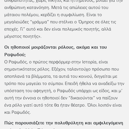
ανθρωπότητας, χωρίς νικητές και ηττημένους, μιλάει για την
ανθρώπινη κατανόηση. Μετά τις απώλειες αυτού του
μάταιου πολέμου, κερδίζει η συμφιλίωση. Είναι το
μεγαλειώδες “γράμμα” που στέλνει ο Όμηρος σε όλες τις
εποχές. Γι” αυτό και δεν είναι πολεμικός ποιητής, αλλά
μέγιστος ποιητής».
Οι ηθοποιοί μοιράζονται ρόλους, ακόμα και του
Ραψωδού;
Ο Ραψωδός, ο πρώτος περφόρμερ στην Ιστορία, είναι
σημαντικότατος ρόλος. Εξέχον, ταλαντούχο πρόσωπο που
αποπλανά τα βλέμματα, τα αυτιά του κοινού, διηγείται με
τρόπο που μαγεύει το σύμπαν. Επειδή ήθελα να αναδείξω την
υπόσταση του αφηγητή, ο Ραψωδός υπάρχει ως είδος, και μ’
αυτή την έννοια οι ηθοποιοί δεν “δικαιούνται” να παίζουν
ένα ρόλο γιατί αυτό τότε θα ήταν θέατρο. Όλοι λοιπόν είναι
και Ραψωδός.
Πώς παρουσιάζετε την πολυθρύλητη και αμφιλεγόμενη