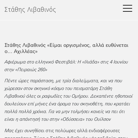
Μετάβαση
Στάθης Λιβαθινός
στο
περιεχόμενο
Στάθης Λιβαθινός «Είμαι οργισμένος, αλλά ευθύνεται
ο… Αχιλλέας»
Αφιέρωμα στο ελληνικό Φεστιβάλ: Η «Ιλιάδα» στις 4 Ιουνίου
στην «Πειραιώς 260»
Πέντε ώρες παράσταση, με τρία διαλείμματα, και να που
χώρεσαν στον σκηνικό κόσμο του πεισματάρη Στάθη
Λιβαθινού όλες οι ραψωδίες του Ομήρου. Δεκαπέντε ηθοποιοί
δουλεύουν επί μήνες ένα όραμα του σκηνοθέτη, που κρατάει
πολλά πολλά χρόνια. Για να μην τολμήσει κανείς να πει ότι
είναι η απάντησή του στην «Οδύσσεια» του Ουίλσον
Μας έχει συνη
θίσει στις πολύωρες αλλά ενδιαφέρουσες