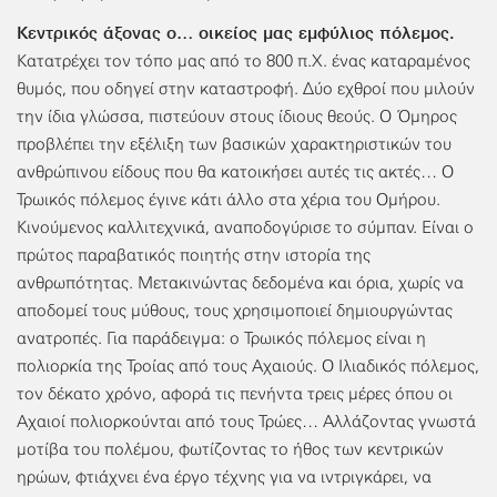
Κεντρικός άξονας ο… οικείος μας εμφύλιος πόλεμος.
Κατατρέχει τον τόπο μας από το 800 π.Χ. ένας καταραμένος
θυμός, που οδηγεί στην καταστροφή. Δύο εχθροί που μιλούν
την ίδια γλώσσα, πιστεύουν στους ίδιους θεούς. Ο Όμηρος
προβλέπει την εξέλιξη των βασικών χαρακτηριστικών του
ανθρώπινου είδους που θα κατοικήσει αυτές τις ακτές… Ο
Τρωικός πόλεμος έγινε κάτι άλλο στα χέρια του Ομήρου.
Κινούμενος καλλιτεχνικά, αναποδογύρισε το σύμπαν. Είναι ο
πρώτος παραβατικός ποιητής στην ιστορία της
ανθρωπότητας. Μετακινώντας δεδομένα και όρια, χωρίς να
αποδομεί τους μύθους, τους χρησιμοποιεί δημιουργώντας
ανατροπές. Για παράδειγμα: ο Τρωικός πόλεμος είναι η
πολιορκία της Τροίας από τους Αχαιούς. Ο Ιλιαδικός πόλεμος,
τον δέκατο χρόνο, αφορά τις πενήντα τρεις μέρες όπου οι
Αχαιοί πολιορκούνται από τους Τρώες… Αλλάζοντας γνωστά
μοτίβα του πολέμου, φωτίζοντας το ήθος των κεντρικών
ηρώων, φτιάχνει ένα έργο τέχνης για να ιντριγκάρει, να