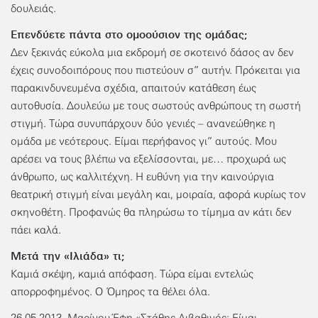
δουλειάς.
Επενδύετε πάντα στο ομοούσιον της ομάδας;
Δεν ξεκινάς εύκολα μια εκδρομή σε σκοτεινό δάσος αν δεν
έχεις συνοδοιπόρους που πιστεύουν σ” αυτήν. Πρόκειται για
παρακινδυνευμένα σχέδια, απαιτούν κατάθεση έως
αυτοθυσία. Δουλεύω με τους σωστούς ανθρώπους τη σωστή
στιγμή. Τώρα συνυπάρχουν δύο γενιές – ανανεώθηκε η
ομάδα με νεότερους. Είμαι περήφανος γι” αυτούς. Μου
αρέσει να τους βλέπω να εξελίσσονται, με… προχωρά ως
άνθρωπο, ως καλλιτέχνη. Η ευθύνη για την καινούργια
θεατρική στιγμή είναι μεγάλη και, μοιραία, αφορά κυρίως τον
σκηνοθέτη. Προφανώς θα πληρώσω το τίμημα αν κάτι δεν
πάει καλά.
Μετά την «Ιλιάδα» τι;
Καμιά σκέψη, καμιά απόφαση. Τώρα είμαι εντελώς
απορροφημένος. Ο Όμηρος τα θέλει όλα.
26.05.2013, Μαρίνου Έφη «Στάθης Λιβαθινός: Είμαι