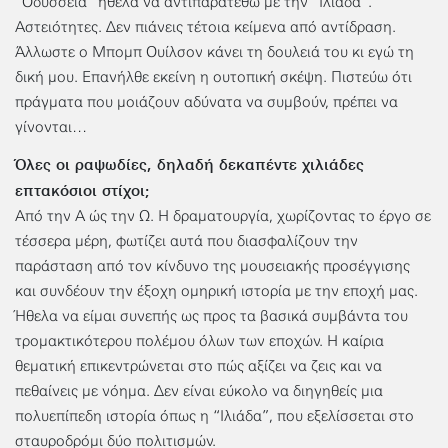
“Οδύσσεια” ήθελα να αντιπαρατεθώ με την “Ιλιάδα”.
Αστειότητες. Δεν πιάνεις τέτοια κείμενα από αντίδραση.
Άλλωστε ο Μπομπ Ουίλσον κάνει τη δουλειά του κι εγώ τη
δική μου. Επανήλθε εκείνη η ουτοπική σκέψη. Πιστεύω ότι
πράγματα που μοιάζουν αδύνατα να συμβούν, πρέπει να
γίνονται…
Όλες οι ραψωδίες, δηλαδή δεκαπέντε χιλιάδες
επτακόσιοι στίχοι;
Από την Α ώς την Ω. Η δραματουργία, χωρίζοντας το έργο σε
τέσσερα μέρη, φωτίζει αυτά που διασφαλίζουν την
παράσταση από τον κίνδυνο της μουσειακής προσέγγισης
και συνδέουν την έξοχη ομηρική ιστορία με την εποχή μας.
Ήθελα να είμαι συνεπής ως προς τα βασικά συμβάντα του
τρομακτικότερου πολέμου όλων των εποχών. Η καίρια
θεματική επικεντρώνεται στο πώς αξίζει να ζεις και να
πεθαίνεις με νόημα. Δεν είναι εύκολο να διηγηθείς μια
πολυεπίπεδη ιστορία όπως η “Ιλιάδα”, που εξελίσσεται στο
σταυροδρόμι δύο πολιτισμών.