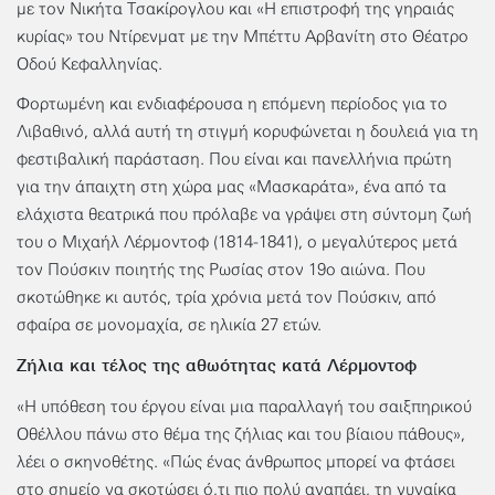
με τον Νικήτα Τσακίρογλου και «Η επιστροφή της γηραιάς
κυρίας» του Ντίρενματ με την Μπέττυ Αρβανίτη στο Θέατρο
Οδού Κεφαλληνίας.
Φορτωμένη και ενδιαφέρουσα η επόμενη περίοδος για το
Λιβαθινό, αλλά αυτή τη στιγμή κορυφώνεται η δουλειά για τη
φεστιβαλική παράσταση. Που είναι και πανελλήνια πρώτη
για την άπαιχτη στη χώρα μας «Μασκαράτα», ένα από τα
ελάχιστα θεατρικά που πρόλαβε να γράψει στη σύντομη ζωή
του ο Μιχαήλ Λέρμοντοφ (1814-1841), ο μεγαλύτερος μετά
τον Πούσκιν ποιητής της Ρωσίας στον 19ο αιώνα. Που
σκοτώθηκε κι αυτός, τρία χρόνια μετά τον Πούσκιν, από
σφαίρα σε μονομαχία, σε ηλικία 27 ετών.
Ζήλια και τέλος της αθωότητας κατά Λέρμοντοφ
«Η υπόθεση του έργου είναι μια παραλλαγή του σαιξπηρικού
Οθέλλου πάνω στο θέμα της ζήλιας και του βίαιου πάθους»,
λέει ο σκηνοθέτης. «Πώς ένας άνθρωπος μπορεί να φτάσει
στο σημείο να σκοτώσει ό,τι πιο πολύ αγαπάει, τη γυναίκα