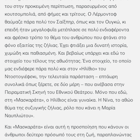
του στην προκειμένη περίπτωση, παρασυρμένος από
κουτσομπολιά, από φήμες και τρίτους. Ο Λέρμοντοφ
θαύμαζε πάρα πολύ τον Σαίξπηρ, όπως και τον Ουγκώ, κι
επειδή ήταν μεγαλοφυΐα μετέπλασε σε πολύ ενδιαφέροντα
και φρέσκο τρόπο το θέμα του ανθρώπου που φτάνει στο
φόνο εξαιτίας της ζήλιας. Έχει φτιάξει μια δυνατή ιστορία,
χυμώδη και παθιασμένη. Και βεβαίως υπάρχει και εδώ το
στοιχείο του τέλους της αθωότητας. Ένα στοιχείο, το οποίο
μας ενδιέφερε πάρα πολύ και στον «Ηλίθιο» του
Ντοστογιέφσκι, την τελευταία παράσταση – επτάωρη
συνολικά όπως ξέρετε, σε δύο μέρη – που ανέβασα στην
Πειραματική Σκηνή του Εθνικού Θεάτρου. Μόνο που εδώ,
στη «Μασκαράτα», ο Ηλίθιος είναι γυναίκα. Η Νίνα, το αθώο
θύμα της συζυγικής ζήλιας, ρόλο που κάνει η Μαρία
Ναυπλιώτου».
Και «Μασκαράτα» είναι αυτή η προσποίηση που κάνουν οι
άνθρωποι δεύτερο πρόσωπό τους στη ζωή, παραπλανώντας