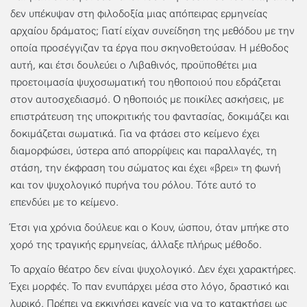
δεν υπέκυψαν στη φιλοδοξία μιας απόπειρας ερμηνείας
αρχαίου δράματος; Γιατί είχαν συνείδηση της μεθόδου με την
οποία προσέγγιζαν τα έργα που σκηνοθετούσαν. Η μέθοδος
αυτή, και έτσι δουλεύει ο Λιβαθινός, προϋποθέτει μια
προετοιμασία ψυχοσωματική του ηθοποιού που εδράζεται
στον αυτοσχεδιασμό. Ο ηθοποιός με ποικίλες ασκήσεις, με
επιστράτευση της υποκριτικής του φαντασίας, δοκιμάζει και
δοκιμάζεται σωματικά. Για να φτάσει στο κείμενο έχει
διαμορφώσει, ύστερα από απορρίψεις και παραλλαγές, τη
στάση, την έκφραση του σώματος και έχει «βρει» τη φωνή
και τον ψυχολογικό πυρήνα του ρόλου. Τότε αυτό το
επενδύει με το κείμενο.
Έτσι για χρόνια δούλευε και ο Κουν, ώσπου, όταν μπήκε στο
χορό της τραγικής ερμηνείας, άλλαξε πλήρως μέθοδο.
Το αρχαίο θέατρο δεν είναι ψυχολογικό. Δεν έχει χαρακτήρες.
Έχει μορφές. Το παν ενυπάρχει μέσα στο λόγο, δραστικό και
λυρικό. Πρέπει να εκκινήσει κανείς για να το κατακτήσει ως