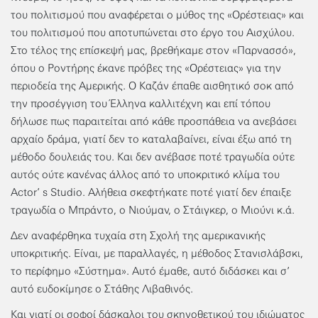
του πολιτισμού που αναφέρεται ο μύθος της «Ορέστειας» και
του πολιτισμού που αποτυπώνεται στο έργο του Αισχύλου.
Στο τέλος της επίσκεψή μας, βρεθήκαμε στον «Παρνασσό»,
όπου ο Ροντήρης έκανε πρόβες της «Ορέστειας» για την
περιοδεία της Αμερικής. Ο Καζάν έπαθε αισθητικό σοκ από
την προσέγγιση του Έλληνα καλλιτέχνη και επί τόπου
δήλωσε πως παραιτείται από κάθε προσπάθεια να ανεβάσει
αρχαίο δράμα, γιατί δεν το καταλαβαίνει, είναι έξω από τη
μέθοδο δουλειάς του. Και δεν ανέβασε ποτέ τραγωδία ούτε
αυτός ούτε κανένας άλλος από το υποκριτικό κλίμα του
Actor’ s Studio. Αλήθεια σκεφτήκατε ποτέ γιατί δεν έπαιξε
τραγωδία ο Μπράντο, ο Νιούμαν, ο Στάιγκερ, ο Μιούνι κ.ά.
Δεν αναφέρθηκα τυχαία στη Σχολή της αμερικανικής
υποκριτικής. Είναι, με παραλλαγές, η μέθοδος Στανισλάβσκι,
το περίφημο «Σύστημα». Αυτό έμαθε, αυτό διδάσκει και σ’
αυτό ευδοκίμησε ο Στάθης Λιβαθινός.
Και γιατί οι σοφοί δάσκαλοι του σκηνοθετικού του ιδιώματος