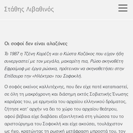
Μετάβαση
Στάθης Λιβαθινός
στο
περιεχόμενο
Οι σοφοί δεν είναι αλαζόνες
Το 1987 η Τζένη Καρέζη και ο Κώστα Καζάκος που είχαν ήδη
συνεργαστεί με τον μεγάλο, μακαρίτη πια, Ρώσο σκηνοθέτη
Εφραίμοφ με έργα ρώσικα, πρότειναν να σκηνοθετήσει στην
Επίδαυρο την «Ηλέκτρα» του Σοφοκλή.
Ο σοφός εκείνος καλλιτέχνης, που δεν είχε ποτέ καταπιαστεί,
σε όλη τη μακρόχρονη και διάσημη εκτός Σοβιετικής Ένωσης
καριέρας του, με ερμηνεία του αρχαίου ελληνικού δράματος,
ζήτησε κατ’ αρχήν να δει το χώρο του αρχαίου θεάτρου,
αφού βέβαια είχε διαβάσει εξαντλητικά στη γλώσσα του το
αριστούργημα του Σοφοκλή και είχε ακούσει, τουλάχιστον
ως ήχο, κρατώντας τη ρωσική μετάφραση μπροστά του, τον