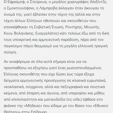
Ο Εφραίμοφ, ο Στούρουα, ο μεγάλος χορογράφος Αλεξίντζε,
ο Σμοκτουνόφσκι, η Λάμπροβα έκλαιγαν όταν άκουγαν το
όνομά της, γιατί έβλεπαν στην τέχνη της (αλλά και στην
τέχνη άλλων Ελλήνων ηθοποιών και σκηνοθετών που
επισκέφθηκαν τη Σοβιετική Ένωση, Ροντήρης, Μινωτής,
Κουν, Βολανάκης, Ευαγγελάτος) κάτι τελείως έξω από τη δική
τους υποκριτική και ερμηνευτική παράδοση, πέρα από τον
παγκόσμιο πάγιο θαυμασμό για τη μεγάλη ελληνική τραγική
ποίηση.
Αν αναφέρομαι σε όλα αυτά σήμερα είναι για να
προσπαθήσω να εξηγήσω γιατί ένας ρωσοσπουδαγμένος
Έλληνας σκηνοθέτης που είχε δώσει έως τώρα έξοχα
δείγματα ερμηνευτικής προσέγγισης σε κλασικά ευρωπαϊκά,
νεοκλασικά, σύγχρονα, αλλά και πεζογραφικά και ποιητικά
κείμενα, από έπαρση και άγνοια, από υπεροψίαν και μέθην,
από επιπολαιότητα και ματαιοδοξία (τις οίδε;) έφθασε στο
φιάσκο της «Μήδειας» που είδαμε με τον θίασο του «Εθνικού
Θεάτρου» στην Επίδαυρο.