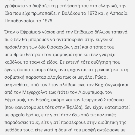
γράφοντα να διαβάζει τη μετάφρασή του στα ελληνικά, την
ίδια που είχε πρωτοπαίξει η Βαλάκου το 1972 και η Ασπασία
Παπαθανασίου το 1976.
Όταν ο Εφραίμοφ γύρισε από την Επίδαυρο δήλωσε ταπεινά
πως δεν θα μπορούσε να ανταποκριθεί στην ευγενική
πρόσκληση των δύο θιασαρχών, γιατί και ο τόπος του
υπαίθριου θεάτρου τον τρομοκράτησε και δεν γνώριζε
καθόλου το τραγικό είδος. Σε εκτενή τότε συζήτηση που
έγινε, διαπιστώσαμε όλοι, ανατρέχοντας στη ρωσική και στη
σοβιετική παραστασιολογία πως οι μεγάλοι Ρώσοι
σκηνοθέτες, από τον Στανισλάβσκι έως τον Βαχτάνγκοφ και
από τον Μέγερχολντ έως (τότε) τον Λιουμπίμοφ, τον
Εφραίμοφ, τον Εφρός, ακόμα και τον Γεωργιανό Στούρουα
(που καινοτομούσε τότε στην Τιφλίδα), δεν είχαν καταπιαστεί
με αρχαίο δράμα, είτε γιατί ήταν έξω από τις πολιτικές
παραδόσεις τους, είτε γιατί προσέκρουε στην αισθητική της
μεθόδου τους, είτε γιατί η δομική του μορφή αντέφασκε με