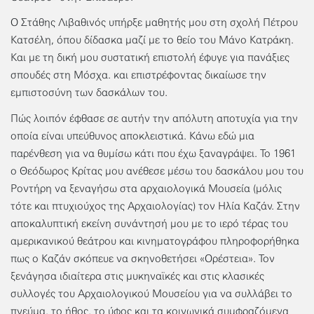
Ο Στάθης Λιβαθινός υπήρξε μαθητής μου στη σχολή Πέτρου
Κατσέλη, όπου δίδασκα μαζί με το θείο του Μάνο Κατράκη.
Και με τη δική μου συστατική επιστολή έφυγε για πανάξιες
σπουδές στη Μόσχα. και επιστρέφοντας δικαίωσε την
εμπιστοσύνη των δασκάλων του.
Πώς λοιπόν έφθασε σε αυτήν την απόλυτη αποτυχία για την
οποία είναι υπεύθυνος αποκλειστικά. Κάνω εδώ μια
παρένθεση για να θυμίσω κάτι που έχω ξαναγράψει. Το 1961
ο Θεόδωρος Κρίτας μου ανέθεσε μέσω του δασκάλου μου του
Ροντήρη να ξεναγήσω στα αρχαιολογικά Μουσεία (μόλις
τότε και πτυχιούχος της Αρχαιολογίας) τον Ηλία Καζάν. Στην
αποκαλυπτική εκείνη συνάντησή μου με το ιερό τέρας του
αμερικανικού θεάτρου και κινηματογράφου πληροφορήθηκα
πως ο Καζάν σκόπευε να σκηνοθετήσει «Ορέστεια». Τον
ξενάγησα ιδιαίτερα στις μυκηναϊκές και στις κλασικές
συλλογές του Αρχαιολογικού Μουσείου για να συλλάβει το
πνεύμα, το ήθος, το ύφος και τα κοινωνικά συμφραζόμενα