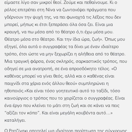
είμαστε λίγο σαν μικροί θεοί. Ζούμε και πεθαίνουμε. Κι ο
ρόλος επιτρέπει στη Νίνα να ζωντανέψει πράγματα που
γδέρνουν την ψυχή της, να πει φωναχτά τις λέξεις που δεν
μπορεί, μήπως κι έτσι ξεπεράσει όλα όσα ζει. Είναι μια
κραυγή, να πω μέσα από το θέατρο ό,τι έχω μέσα μου.
Θέατρο μέσα στο θέατρο. Και την ίδια ώρα, ζωή». Όπως μου
εξηγεί, όλα αυτά ο συγγραφέας τα δίνει με έναν ιδιαίτερο
τρόπο, έτσι ώστε να μην ξεχωρίζει η αλήθεια από το θέατρο.
Μια τραγική φάρσα, ένας σκληρός, σαρκαστικός τρόπος, που
οδηγεί σε μια ανατροπή, σε ένα απροσδόκητο τέλος. «Ο
καθένας μπορεί να γίνει θεός, αλλά και ο καθένας είναι
παιχνίδι στα χέρια ενός άλλου θεού» συμπληρώνει η
ηθοποιός.«Και είναι τόσο γοητευτικό αυτό το ταξίδι, τόσο
καινούργιος ο τρόπος που το χειρίζεται ο συγγραφέας. Είναι
ένα έργο που κλείνει το μάτι στη ζωή και σε κάνει να πεις
“αξίζει τον κόπο”. Και είναι μεγάλη κουβέντα αυτό…»
καταλήγει.
Ο Ρατζίνσκι αποτελεί μια ιδιαίτερη περίπτωση της σύγχρονης