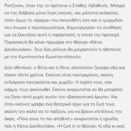
Ρατζίνσκι, όταν της το πρότεινε ο Στάθης Λιβαθινός. Μπορεί
να της διάβασε μόνο λίγες σκηνές, και μάλιστα ανάκατες,
τόσο όμως το «όραμα» του σκηνοθέτη όσο και η «μυρωδιά»
που ένιωσε η πρωταγωνίστρια, δημιούργησαν τις συνθήκες
για να ξεκινήσει αυτή η παράσταση, η οποία την προσεχή
Παρασκευή θα κάνει πρεμιέρα στο θέατρο «Κάτια
Δανδουλάκη». Τους δύο ρόλους θα μοιραστούν η ηθοποιός
με τον Κωνσταντίνο Κωνσταντόπουλο.
Δύο ηθοποιοί, ο Βίτια και η Νίνα, αποτελούν ζευγάρι εδώ και
είκοσι πέντε χρόνια. Εκείνος είναι παντρεμένος, εκείνη
ενδιάμεσα παντρεύεται και χωρίζει. H σχέση τους, σαν
κάρμα, τους ακολουθεί. Εκείνη αναρωτιέται αν θα μπορέσει
να ζήσει ποτέ χωρίς αυτόν τον «βασανιστικό έρωτα». Και
όταν εκείνος γράφει ένα θεατρικό έργο για τη ζωή τους,
εκείνη τον καλεί να το παίξουν, για να βρουν επιτέλους την
άκρη. «Ποιο είναι το πιο αληθινό;» αναρωτιέται η ηρωίδα,
λέει η Κάτια Δανδουλάκη. «H ζωή ή το θέατρο; Κι εδώ κι εκεί,