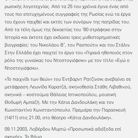
ρωσικής λογοτεχνίας. Από τα 25 του χρόνια έγινε ένας από
τους πιο επιτυχημένους συγγραφείς της Ρωσίας ενώ τα έργα
του έχουν παιχθεί και εκτός των συνόρων της πατρίδας του.
Από τα τέλη όμως της δεκαετίας του ’80 στράφηκε στην
Ιστορία και έκτοτε έχει εκδώσει τρεις μυθιστορηματικές
βιογραφίες: του Νικολάου B´, του Ρασπούτιν και του Στάλιν.
Στην Ελλάδα έχει παιχτεί το έργο του «Γηραιά ηθοποιός στον
ρόλο της γυναίκας του Ντοστογιέφσκι» με τον τίτλο «Εγώ ο
Ντοστογιέφσκι».
«Το παιχνίδι των θεών» του Έντβαρντ Ρατζίνσκι ανεβαίνει σε
μετάφραση Λεωνίδα Καρατζά, σκηνοθεσία Στάθη Λιβαθινού,
σκηνικά – κοστούμια Θάλειας Ιστικοπούλου, μουσική
Θοδωρή Αμπαζή. Με την Κάτια Δανδουλάκη και τον
Κωνσταντίνο Κωνσταντόπουλο. Πρεμιέρα την Παρασκευή
(14/11) στις 21.00, στο θέατρο «Κάτια Δανδουλάκη».
09.11.2003, Λοβέρδου Μυρτώ «Προσωπικά αδιέξοδα επί
σκηνής», Το Βήμα