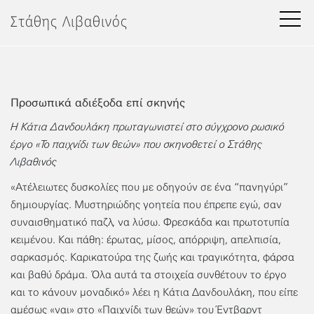
Μετάβαση
Στάθης Λιβαθινός
στο
περιεχόμενο
Προσωπικά αδιέξοδα επί σκηνής
H Κάτια Δανδουλάκη πρωταγωνιστεί στο σύγχρονο ρωσικό
έργο «Το παιχνίδι των θεών» που σκηνοθετεί ο Στάθης
Λιβαθινός
«Ατέλειωτες δυσκολίες που με οδηγούν σε ένα “πανηγύρι”
δημιουργίας. Μυστηριώδης γοητεία που έπρεπε εγώ, σαν
συναισθηματικό παζλ, να λύσω. Φρεσκάδα και πρωτοτυπία
κειμένου. Και πάθη: έρωτας, μίσος, απόρριψη, απελπισία,
σαρκασμός. Καρικατούρα της ζωής και τραγικότητα, φάρσα
και βαθύ δράμα. Όλα αυτά τα στοιχεία συνθέτουν το έργο
και το κάνουν μοναδικό» λέει η Κάτια Δανδουλάκη, που είπε
αμέσως «ναι» στο «Παιχνίδι των θεών» του Έντβαρντ