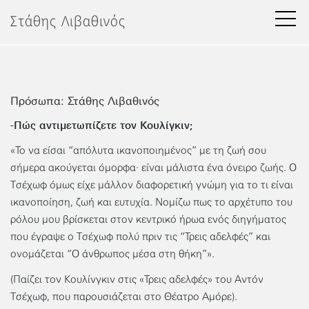
Μετάβαση
Στάθης Λιβαθινός
στο
περιεχόμενο
Πρόσωπα: Στάθης Λιβαθινός
-Πώς αντιμετωπίζετε τον Κουλίγκιν;
«Το να είσαι “απόλυτα ικανοποιημένος” με τη ζωή σου
σήμερα ακούγεται όμορφα· είναι μάλιστα ένα όνειρο ζωής. Ο
Τσέχωφ όμως είχε μάλλον διαφορετική γνώμη για το τι είναι
ικανοποίηση, ζωή και ευτυχία. Νομίζω πως το αρχέτυπο του
ρόλου μου βρίσκεται στον κεντρικό ήρωα ενός διηγήματος
που έγραψε ο Τσέχωφ πολύ πριν τις “Τρεις αδελφές” και
ονομάζεται “Ο άνθρωπος μέσα στη θήκη”».
(Παίζει τον Κουλίνγκιν στις «Τρεις αδελφές» του Αντόν
Τσέχωφ, που παρουσιάζεται στο Θέατρο Αμόρε).