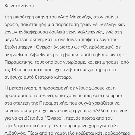
Κωνσταντίνου.
Στη μικρότερη σκηνή του «Από Μηχανής», στον επάνω
όροφο, παίζεται ήδη μια παράσταση τριών νέων ελληνικών
έργων, ενδιαφέρουσα δουλειά νέων καλλιτεχνών, ενώ στη
μεγαλύτερη σκηνή, κάτω, ανεβαίνει απόψε το έργο του
Στρίντμπεργκ «Όνειρο» (γνωστού ως «Ονειρόδραμα»), σε
σκηνοθεσία Λιβαθινού, με τη βασική ομάδα ηθοποιών της
Πειραματικής, τους οποίους γνωρίσαμε, και εκτιμήσαμε, από
τις 18 παραστάσεις που έχει ανεβάσει μέχρι σήμερα το
ανήσυχο αυτό θεατρικό κύτταρο.
Η μεταστέγαση, η προσαρμογή σε νέους χώρους και η
προετοιμασία του «Ονείρου» έχουν συσσωρεύσει κούραση
στα στελέχη της Πειραματικής, που συχνά χρειάζεται να
κάνουν ακόμη και χειρωνακτικές εργασίες. «Αλλά έτσι είναι∙
για να φτιάξεις ένα “Όνειρο”, περνάς πρώτα από τον
εφιάλτη» αστειεύεται μ’ ένα κουρασμένο χαμόγελο ο Στ.
Λιβαθινός. Πίσω από το χαμόγελο κρύβεται κάτι σοβαρότερο