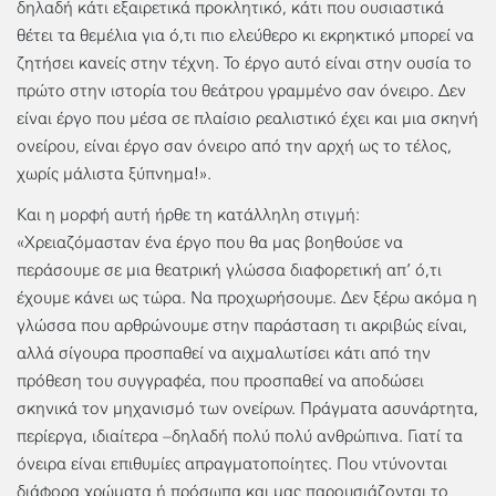
δηλαδή κάτι εξαιρετικά προκλητικό, κάτι που ουσιαστικά
θέτει τα θεμέλια για ό,τι πιο ελεύθερο κι εκρηκτικό μπορεί να
ζητήσει κανείς στην τέχνη. Το έργο αυτό είναι στην ουσία το
πρώτο στην ιστορία του θεάτρου γραμμένο σαν όνειρο. Δεν
είναι έργο που μέσα σε πλαίσιο ρεαλιστικό έχει και μια σκηνή
ονείρου, είναι έργο σαν όνειρο από την αρχή ως το τέλος,
χωρίς μάλιστα ξύπνημα!».
Και η μορφή αυτή ήρθε τη κατάλληλη στιγμή:
«Χρειαζόμασταν ένα έργο που θα μας βοηθούσε να
περάσουμε σε μια θεατρική γλώσσα διαφορετική απ’ ό,τι
έχουμε κάνει ως τώρα. Να προχωρήσουμε. Δεν ξέρω ακόμα η
γλώσσα που αρθρώνουμε στην παράσταση τι ακριβώς είναι,
αλλά σίγουρα προσπαθεί να αιχμαλωτίσει κάτι από την
πρόθεση του συγγραφέα, που προσπαθεί να αποδώσει
σκηνικά τον μηχανισμό των ονείρων. Πράγματα ασυνάρτητα,
περίεργα, ιδιαίτερα –δηλαδή πολύ πολύ ανθρώπινα. Γιατί τα
όνειρα είναι επιθυμίες απραγματοποίητες. Που ντύνονται
διάφορα χρώματα ή πρόσωπα και μας παρουσιάζονται το