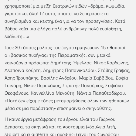
χρησιμοποιεί μια μείξη θεατρικών ειδών –δράμα, κωμωδία,
γκροτέσκο, όλα! Γι’ αυτό, απαιτεί να ξεπεράσεις τα
συνηθισμένα και κεκτημένα για να τον προσεγγίσεις. Κατά
βάθος καίει μια φλόγα πολύ ανθρώπινη∙ πολύ ευαίσθητη,
ευάλωτη…»
Τους 30 τόσους ρόλους του έργου ερμηνεύουν 15 ηθοποιοί –
ο «βασικός πυρήνας» της Πειραματικής, συν μερικά
καινούργια πρόσωπα: Δημήτρης Ήμελλος, Νίκος Καρδώνης,
Δέσποινα Κούρτη, Δημήτρης Παπανικολάου, Στάθης Γράψας,
Άρης Τρουπάκης, Βασίλης Ανδρέου, Μαρία Σαββίδου, Σοφία
Τσινάρη, Νίκος Πυροκάκος, Στρατής Πανούριος, Σοφιάνα
Θεοφάνους, Καννελλίνα Μενούτη, Νάντια Παπαθεοδώρου.
«Ποτέ δεν είχαμε τόσες μεταμορφώσεις όλων των ηθοποιών
μέσα σε μια παράσταση» επισημαίνει ο σκηνοθέτης.
Η καινούργια μετάφραση του έργου είναι του Γιώργου
Δεπάστα, τα σκηνικά και τα κοστούμια («δουλειά λιτή,
εξαιρετικά ευαίσθητη και ακριβής») είναι του ζωγράφου