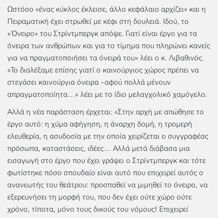
Ωστόσο «ένας κύκλος έκλεισε, άλλο κεφάλαιο αρχίζει» και η
Πειραματική έχει στρωθεί με κέφι στη δουλειά. Ιδού, το
«Όνειρο» του Στρίντμπεργκ απόψε. Γιατί είναι έργο για τα
όνειρα των ανθρώπων και για το τίμημα που πληρώνει κανείς
για να πραγματοποιήσει τα όνειρά του» λέει ο κ. Λιβαθινός.
«Το διαλέξαμε επίσης γιατί ο καινούργιος χώρος πρέπει να
στεγάσει καινούργια όνειρα –αφού πολλά μένουν
απραγματοποίητα…» λέει με το ίδιο μελαγχολικό χαμόγελο.
Αλλά η νέα παράσταση έρχεται: «Στην αρχή με απώθησε το
έργο αυτό: η χύμα αφήγηση, η άναρχη δομή, η τρομερή
ελευθερία, η ασυδοσία με την οποία χειρίζεται ο συγγραφέας
πρόσωπα, καταστάσεις, ιδέες… Αλλά μετά διάβασα μια
εισαγωγή στο έργο που έχει γράψει ο Στρίντμπεργκ και τότε
φωτίστηκε πόσο σπουδαίο είναι αυτό που επιχειρεί αυτός ο
ανανεωτής του θεάτρου: προσπαθεί να μιμηθεί το όνειρο, να
εξερευνήσει τη μορφή του, που δεν έχει ούτε χώρο ούτε
χρόνο, τίποτα, μόνο τους δικούς του νόμους! Επιχειρεί