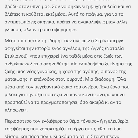
βράδυ στον ύπνο μας. Σαν να σηκώνει η ψυχή αυλαία και να
βλέπεις τι κρύβεται εκεί μέσα. Αυτό το πράγμα, για να το
αντιμετωπίσεις σκηνικά, πρέπει να ανακαλύψεις μιαν άλλη
γλώσσα, άλλον τρόπο αφήγησης».
Μέσα από αυτήν τη «δομή» των ονείρων ο Στρίντμπεργκ
αφηγείται την ιστορία ενός αγγέλου, της Αγνής (Ναταλία
Στυλιανού), «που επιχειρεί ένα ταξίδι μέσα στις ζωές των
ανθρώπων» λέει ο σκηνοθέτης. «Το ελπιδοφόρο ξεκίνημα της
ζωής μιας νέας γυναίκας, η χαρά της αγάπης, ο πόνος της
ματαίωσης, η επάνοδος στον ουρανό. Μια διαδρομή. Όλα
μέσα από τον μεγεθυντικό φακό του ονείρου. Ένα έργο που
μιλάει για την αξία που έχει να κάνει κανείς όνειρα και να
προσπαθεί να τα πραγματοποιήσει, όσο ακριβά κι αν το
πληρώνει».
Περισσότερο τον ενδιέφερε το θέμα «όνειρο» ή η ελευθερία
της φόρμας που χαρακτηρίζει το έργο αυτό; «Και τα δύο
εξίσου, και πάρα πολύ. Κι ακόμη το ότι ο Στρίντμπεργκ