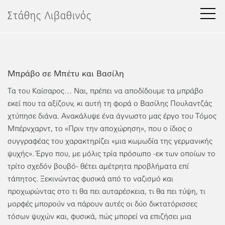
Μετάβαση
Στάθης Λιβαθινός
στο
περιεχόμενο
Μπράβο σε Μπέτυ και Βασίλη
Τα του Καίσαρος… Ναι, πρέπει να αποδίδουμε τα μπράβο
εκεί που τα αξίζουν, κι αυτή τη φορά ο Βασίλης Πουλαντζάς
χτύπησε διάνα. Ανακάλυψε ένα άγνωστο μας έργο του Τόμος
Μπέρνχαρντ, το «Πριν την αποχώρηση», που ο ίδιος ο
συγγραφέας του χαρακτηρίζει «μια κωμωδία της γερμανικής
ψυχής». Έργο που, με μόλις τρία πρόσωπο -εκ των οποίων το
τρίτο σχεδόν βουβό- θέτει αμέτρητα προβλήματα επί
τάπητος. Ξεκινώντας φυσικά από το ναζισμό και
προχωρώντας στο τι θα πει αυταρέσκεια, τι θα πει τύψη, τι
μορφές μπορούν να πάρουν αυτές οι δύο δικτατόρισσες
τόσων ψυχών και, φυσικά, πώς μπορεί να επιζήσει μια