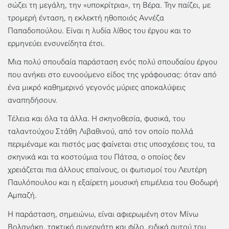
σώζει τη μεγάλη, την «υποκρίτρια», τη Βέρα. Την παίζει, με
τρομερή ένταση, η εκλεκτή ηθοποιός Αννέζα
Παπαδοπούλου. Είναι η λυδία λίθος του έργου και το
ερμηνεύει ενσυνείδητα έτσι.
Μια πολύ σπουδαία παράσταση ενός πολύ σπουδαίου έργου
που ανήκει στο ευνοούμενο είδος της γράφουσας: όταν από
ένα μικρό καθημερινό γεγονός μύριες αποκαλύψεις
αναπηδήσουν.
Τέλεια και όλα τα άλλα. Η σκηνοθεσία, φυσικά, του
ταλαντούχου Στάθη Λιβαθινού, από τον οποίο πολλά
περιμέναμε και πιστός μας φαίνεται στις υποσχέσεις του, τα
σκηνικά και τα κοστούμια του Πάτσα, ο οποίος δεν
χρειάζεται πια άλλους επαίνους, οι φωτισμοί του Λευτέρη
Παυλόπουλου και η εξαίρετη μουσική επιμέλεια του Θοδωρή
Αμπαζή.
Η παράσταση, σημειώνω, είναι αφιερωμένη στον Μίνω
Βολανάκη, τακτικό συνεργάτη και φίλο, ειδικά αυτού του