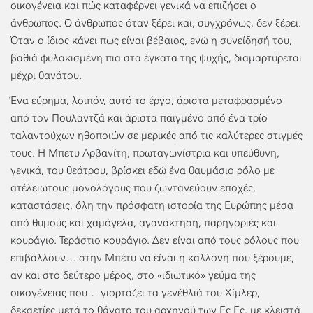
οικογένεια και πώς καταφέρνει γενικά να επιζήσει ο
άνθρωπος. Ο άνθρωπος όταν ξέρει και, συγχρόνως, δεν ξέρει.
Όταν ο ίδιος κάνει πως είναι βέβαιος, ενώ η συνείδησή του,
βαθιά φυλακισμένη πια στα έγκατα της ψυχής, διαμαρτύρεται
μέχρι θανάτου.
Ένα εύρημα, λοιπόν, αυτό το έργο, άριστα μεταφρασμένο
από τον Πουλαντζά και άριστα παιγμένο από ένα τρίο
ταλαντούχων ηθοποιών σε μερικές από τις καλύτερες στιγμές
τους. Η Μπετυ Αρβανίτη, πρωταγωνίστρια και υπεύθυνη,
γενικά, του θεάτρου, βρίσκει εδώ ένα θαυμάσιο ρόλο με
ατέλειωτους μονολόγους που ζωντανεύουν εποχές,
καταστάσεις, όλη την πρόσφατη ιστορία της Ευρώπης μέσα
από θυμούς και χαμόγελα, αγανάκτηση, παρηγοριές και
κουράγιο. Τεράστιο κουράγιο. Δεν είναι από τους ρόλους που
επιβάλλουν… στην Μπέτυ να είναι η καλλονή που ξέρουμε,
αν και στο δεύτερο μέρος, στο «ιδιωτικό» γεύμα της
οικογένειας που… γιορτάζει τα γενέθλιά του Χίμλερ,
δεκαετίες μετά το θάνατο του αρχηγού των Ες Ες, με κλειστά