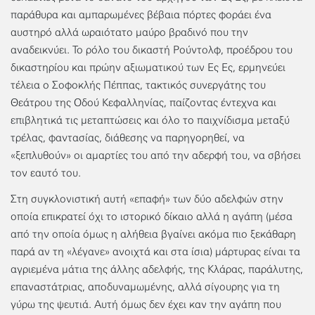
παράθυρα και αμπαρωμένες βέβαια πόρτες φοράει ένα
αυστηρό αλλά ωραιότατο μαύρο βραδινό που την
αναδεικνύει. Το ρόλο του δικαστή Ρούντολφ, προέδρου του
δικαστηρίου και πρώην αξιωματικού των Ες Ες, ερμηνεύει
τέλεια ο Σοφοκλής Πέππας, τακτικός συνεργάτης του
Θεάτρου της Οδού Κεφαλληνίας, παίζοντας έντεχνα και
επιβλητικά τις μεταπτώσεις και όλο το παιχνίδισμα μεταξύ
τρέλας, φαντασίας, διάθεσης να παρηγορηθεί, να
«ξεπλυθούν» οι αμαρτίες του από την αδερφή του, να σβήσει
τον εαυτό του.
Στη συγκλονιστική αυτή «επαφή» των δύο αδελφών στην
οποία επικρατεί όχι το ιστορικό δίκαιο αλλά η αγάπη (μέσα
από την οποία όμως η αλήθεια βγαίνει ακόμα πιο ξεκάθαρη
παρά αν τη «λέγανε» ανοιχτά και στα ίσια) μάρτυρας είναι τα
αγριεμένα μάτια της άλλης αδελφής, της Κλάρας, παράλυτης,
επαναστάτριας, αποδυναμωμένης, αλλά σίγουρης για τη
γύρω της ψευτιά. Αυτή όμως δεν έχει καν την αγάπη που