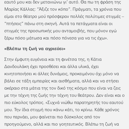
εαυτό μου και δεν μετανιώνω γι’ αυτό. Θα πω τη φράση της
Μαρίας Κάλλας: “Άξιζε τον κόπο”. Πράγματι, τα χρόνια που
είμαι στο θέατρο μού πρόσφεραν πολλές πολύτιμες στιγμές –
“πτήσεις” πάνω στη σκηνή. Αυτά τα πετάγματα είναι οι
στιγμές της προσωπικής μου ανταμοιβής, που μόνον εγώ
ξέρω πόσο μάτωσα και πόσο πόνεσα για να τις έχω».
«Βλέπω τη ζωή να αγριεύει»
Στην έμφυτη ευγένεια και τη φινέτσα της, η Κάτια
Δανδουλάκη έχει προσθέσει και άλλα υλικά, έχει
κινητοποιήσει κι άλλες δυνάμεις, προκειμένου όχι μόνο να
βάλει σε τάξη εμπειρίες και αισθήματα, αλλά και να στήσει
ακέραιο στα μάτια της τον δικό της κόσμο που είναι να ζεις
με την τέχνη της ζωής την τέχνη του θεάτρου. Δεν είναι και ο
πιο εύκολος τρόπος. «Συχνά νιώθω παρατηρητής του εαυτού
μου. Την ίδια στιγμή που κάνω κάτι, το κρίνω. Κάθε χρόνος
που περνάει, μου φαίνεται πιο δύσκολος από τον
προηγούμενο, αλλά και πιο γοητευτικός. Βλέπω τη ζωή να