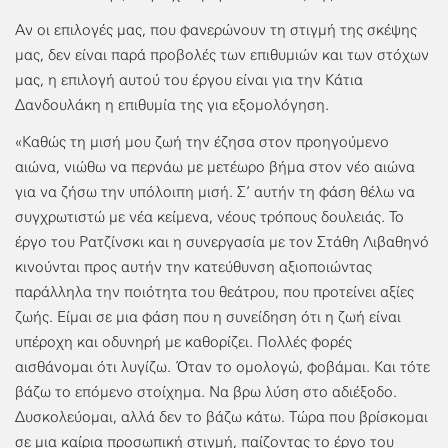
Αν οι επιλογές μας, που φανερώνουν τη στιγμή της σκέψης
μας, δεν είναι παρά προβολές των επιθυμιών και των στόχων
μας, η επιλογή αυτού του έργου είναι για την Κάτια
Δανδουλάκη η επιθυμία της για εξομολόγηση.
«Καθώς τη μισή μου ζωή την έζησα στον προηγούμενο
αιώνα, νιώθω να περνάω με μετέωρο βήμα στον νέο αιώνα
για να ζήσω την υπόλοιπη μισή. Σ’ αυτήν τη φάση θέλω να
συγχρωτιστώ με νέα κείμενα, νέους τρόπους δουλειάς. Το
έργο του Ρατζίνσκι και η συνεργασία με τον Στάθη Λιβαθηνό
κινούνται προς αυτήν την κατεύθυνση αξιοποιώντας
παράλληλα την ποιότητα του θεάτρου, που προτείνει αξίες
ζωής. Είμαι σε μια φάση που η συνείδηση ότι η ζωή είναι
υπέροχη και οδυνηρή με καθορίζει. Πολλές φορές
αισθάνομαι ότι λυγίζω. Όταν το ομολογώ, φοβάμαι. Και τότε
βάζω το επόμενο στοίχημα. Να βρω λύση στο αδιέξοδο.
Δυσκολεύομαι, αλλά δεν το βάζω κάτω. Τώρα που βρίσκομαι
σε μια καίρια προσωπική στιγμή, παίζοντας το έργο του