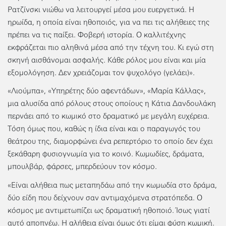
Ρατζίνσκι νιώθω να λειτουργεί μέσα μου ευεργετικά. H
ηρωίδα, η οποία είναι ηθοποιός, για να πει τις αλήθειες της
πρέπει να τις παίξει. Φοβερή ιστορία. Ο καλλιτέχνης
εκφράζεται πιο αληθινά μέσα από την τέχνη του. Κι εγώ στη
σκηνή αισθάνομαι ασφαλής. Κάθε ρόλος μου είναι και μία
εξομολόγηση. Δεν χρειάζομαι τον ψυχολόγο (γελάει)».
«Λιούμπα», «Υπηρέτης δύο αφεντάδων», «Μαρία Κάλλας»,
μια αλυσίδα από ρόλους στους οποίους η Κάτια Δανδουλάκη
περνάει από το κωμικό στο δραματικό με μεγάλη ευχέρεια.
Τόση όμως που, καθώς η ίδια είναι και ο παραγωγός του
θεάτρου της, διαμορφώνει ένα ρεπερτόριο το οποίο δεν έχει
ξεκάθαρη φυσιογνωμία για το κοινό. Κωμωδίες, δράματα,
μπουλβάρ, φάρσες, μπερδεύουν τον κόσμο.
«Είναι αλήθεια πως μεταπηδάω από την κωμωδία στο δράμα,
δύο είδη που δείχνουν σαν αντιμαχόμενα στρατόπεδα. Ο
κόσμος με αντιμετωπίζει ως δραματική ηθοποιό. Ίσως γιατί
αυτό αποπνέω. H αλήθεια είναι όμως ότι είμαι φύση κωμική.