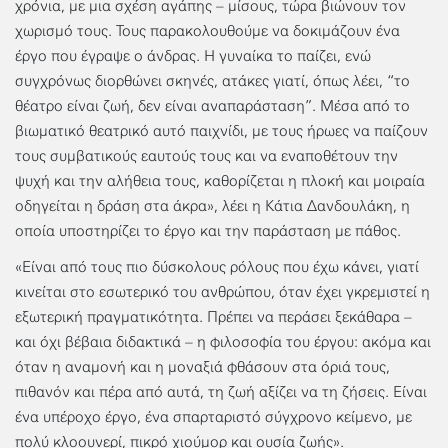
χρόνια, με μια σχέση αγάπης – μίσους, τώρα βιώνουν τον
χωρισμό τους. Τους παρακολουθούμε να δοκιμάζουν ένα
έργο που έγραψε ο άνδρας. H γυναίκα το παίζει, ενώ
συγχρόνως διορθώνει σκηνές, ατάκες γιατί, όπως λέει, “το
θέατρο είναι ζωή, δεν είναι αναπαράσταση”. Μέσα από το
βιωματικό θεατρικό αυτό παιχνίδι, με τους ήρωες να παίζουν
τους συμβατικούς εαυτούς τους και να εναποθέτουν την
ψυχή και την αλήθεια τους, καθορίζεται η πλοκή και μοιραία
οδηγείται η δράση στα άκρα», λέει η Κάτια Δανδουλάκη, η
οποία υποστηρίζει το έργο και την παράσταση με πάθος.
«Είναι από τους πιο δύσκολους ρόλους που έχω κάνει, γιατί
κινείται στο εσωτερικό του ανθρώπου, όταν έχει γκρεμιστεί η
εξωτερική πραγματικότητα. Πρέπει να περάσει ξεκάθαρα –
και όχι βέβαια διδακτικά – η φιλοσοφία του έργου: ακόμα και
όταν η αναμονή και η μοναξιά φθάσουν στα όριά τους,
πιθανόν και πέρα από αυτά, τη ζωή αξίζει να τη ζήσεις. Είναι
ένα υπέροχο έργο, ένα σπαρταριστό σύγχρονο κείμενο, με
πολύ κλοουνερί, πικρό χιούμορ και ουσία ζωής».