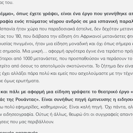
ας του.
έμμα», όπως έχετε γράψει, είναι ένα έργο που γεννήθηκε α
ραφία ενός πτώματος νέγρου ανδρός σε μια ισπανική παραλ
 Ισπανία ήταν χώρα που παραδοσιακά έστελνε, δεν δεχόταν μετανά
ίας του ’80, που διάβασα την είδηση ότι Αφρικανοί μετανάστες φ
υσίας πνιγμένοι, ήταν μια είδηση μοναδική και όχι όπως σήμερα 
ε σημασία. Μια μικρή… αφορμή αργότερα έγινε ένα τεράστιο πρό
ότεροι από 1000 μετανάστες, που προσπαθούσαν να περάσουν το 
 τρίτο από όσους το αποτολμούν σκοτώνονται. Το ζήτημα δεν είναι
 έχει αλλάξει πάρα πολύ και εμείς που ασχολούμαστε με την τέχν
ε όμως ερωτήματα.
5 και πάλι με αφορμή μια είδηση γράψατε το θεατρικό έργο
ιάς της Ρουάντας». Είναι συνήθως πηγή έμπνευσης η ειδησε
ω πολύ εφημερίδες, καθημερινώς. Είναι καλή πηγή. Όχι πάντα, α
ν ειδησεογραφία. Ούτως ή άλλως, θεωρώ ότι οι συγγραφείς απαντά
σεις που μας περιβάλλουν.
ερινός ρατσισμός