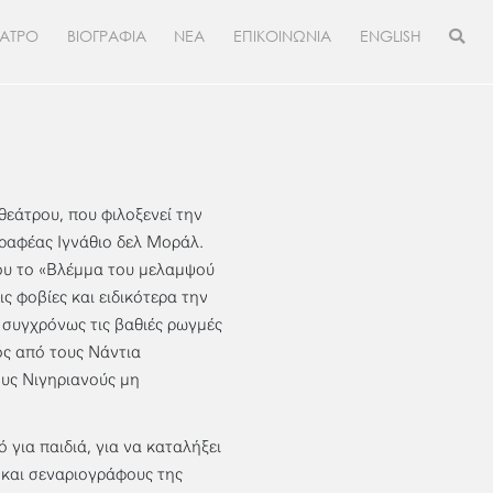
ΕΑΤΡΟ
ΒΙΟΓΡΑΦΙΑ
ΝΕΑ
ΕΠΙΚΟΙΝΩΝΙΑ
ENGLISH
εάτρου, που φιλοξενεί την
γραφέας Ιγνάθιο δελ Μοράλ.
ου το «Βλέμμα του μελαμψού
ς φοβίες και ειδικότερα την
 συγχρόνως τις βαθιές ρωγμές
ός από τους Νάντια
υς Νιγηριανούς μη
για παιδιά, για να καταλήξει
 και σεναριογράφους της