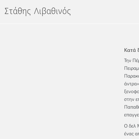
Μετάβαση
Στάθης Λιβαθινός
στο
περιεχόμενο
Κατά 
Την Πέ
Πειραμ
Παρακο
άντρα»
ξενοφο
στην ε
Παπαθε
επαγγε
Ο δελ 
ένας α