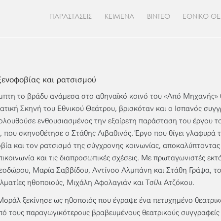
ΠΑΡΑΣΤΑΣΕΙΣ
ΚΕΙΜΕΝΑ
ΒΙΝΤΕΟ
ΕΘΝΙΚΟ Θ
ξενοφοβίας και ρατσισμού
μπτη το βράδυ ανάμεσα στο αθηναϊκό κοινό του «Από Μηχανής» θ
ατική Σκηνή του Εθνικού Θεάτρου, βρισκόταν και ο Ισπανός συγ
λουθούσε ενθουσιασμένος την εξαίρετη παράσταση του έργου τ
, που σκηνοθέτησε ο Στάθης Λιβαθινός. Έργο που θίγει γλαφυρά τι
βία και τον ρατσισμό της σύγχρονης κοινωνίας, αποκαλύπτοντας
πικοινωνία και τις διαπροσωπικές σχέσεις. Με πρωταγωνιστές εκτ
οδώρου, Μαρία Σαββίδου, Αντίνοο Αλμπάνη και Στάθη Γράψα, το
λματίες ηθοποιούς, Μιχάλη Αφολαγιάν και Τσίλι Ατζόκου.
Μοράλ ξεκίνησε ως ηθοποιός που έγραψε ένα πετυχημένο θεατρικό 
πό τους παραγωγικότερους βραβευμένους θεατρικούς συγγραφείς