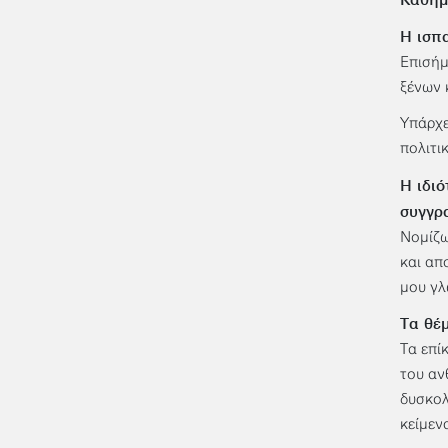
Η ισπα
Επισήμ
ξένων 
Υπάρχε
πολιτι
Η ιδιό
συγγρ
Νομίζω
και απ
μου γλ
Τα θέ
Τα επί
του αν
δυσκολ
κείμεν