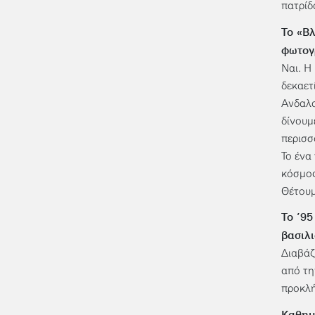
πατρίδ
Το «Βλ
φωτογ
Ναι. Η
δεκαετ
Ανδαλο
δίνουμ
περισσ
Το ένα
κόσμος
Θέτουμ
Το ’9
βασιλ
Διαβάζ
από τη
προκλή
Καθημ