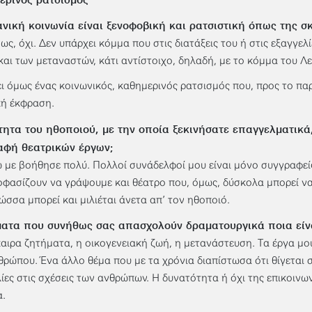
νική κοινωνία είναι ξενοφοβική και ρατσιστική όπως της σ
ως, όχι. Δεν υπάρχει κόμμα που στις διατάξεις του ή στις εξαγγελί
και των μεταναστών, κάτι αντίστοιχο, δηλαδή, με το κόμμα του Λε
ι όμως ένας κοινωνικός, καθημερινός ρατσισμός που, προς το παρό
κή έκφραση.
τητα του ηθοποιού, με την οποία ξεκινήσατε επαγγελματικά
αφή θεατρικών έργων;
 με βοήθησε πολύ. Πολλοί συνάδελφοί μου είναι μόνο συγγραφεί
οφασίζουν να γράψουμε και θέατρο που, όμως, δύσκολα μπορεί να 
ώσσα μπορεί και μιλιέται άνετα απ’ τον ηθοποιό.
ματα που συνήθως σας απασχολούν δραματουργικά ποια είν
καιρα ζητήματα, η οικογενειακή ζωή, η μετανάστευση. Τα έργα μ
θρώπου. Ένα άλλο θέμα που με τα χρόνια διαπίστωσα ότι θίγεται σ
ίες στις σχέσεις των ανθρώπων. Η δυνατότητα ή όχι της επικοινων
α.