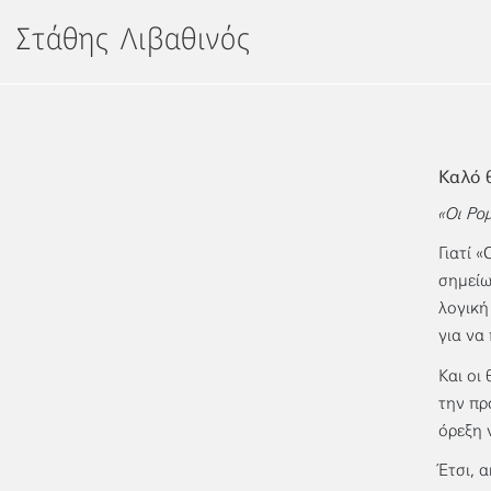
Μετάβαση
Στάθης Λιβαθινός
στο
περιεχόμενο
Καλό 
«Οι Ρο
Γιατί 
σημείω
λογική
για να
Και οι
την πρ
όρεξη 
Έτσι, 