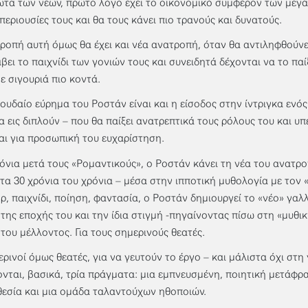
ωτα των νέων, πρώτο λόγο έχει το οικονομικό συμφέρον των μεγά
 περιουσίες τους και θα τους κάνει πιο τρανούς και δυνατούς.
ροπή αυτή όμως θα έχει και νέα ανατροπή, όταν θα αντιληφθούνε
βει το παιχνίδι των γονιών τους και συνειδητά δέχονται να το παί
με σιγουριά πιο κοντά.
ουδαίο εύρημα του Ροστάν είναι και η είσοδος στην ίντριγκα ενό
α εις διπλούν – που θα παίξει ανατρεπτικά τους ρόλους του και υ
αι για προσωπική του ευχαρίστηση.
ρόνια μετά τους «Ρομαντικούς», ο Ροστάν κάνει τη νέα του ανατρ
τα 30 χρόνια του χρόνια – μέσα στην ιπποτική μυθολογία με τον 
ρ, παιχνίδι, ποίηση, φαντασία, ο Ροστάν δημιουργεί το «νέο» γαλλ
 της εποχής του και την ίδια στιγμή -πηγαίνοντας πίσω στη «μυθικ
 του μέλλοντος. Για τους σημερινούς θεατές.
ερινοί όμως θεατές, για να γευτούν το έργο – και μάλιστα όχι στ
ονται, βασικά, τρία πράγματα: μια εμπνευσμένη, ποιητική μετάφρ
εσία και μια ομάδα ταλαντούχων ηθοποιών.