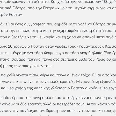
τικοί» έμειναν στα αζήτητα. Και χρειάστηκε να περάσουν 106 χρόν
ρειακό Θέατρο, από την Πάτρα –χωρίς τη μεγάλη φίρμα- για να α
τμόν Ροστάν.
άν είναι ένας συγγραφέας που σημάδεψε το γαλλικό θέατρο σε μια
 από την επιπολαιότητα και την «χαριτωμένη» ελαφρότητά του, τ
 που ο θεατής είχε την ευκαιρία και τη χαρά να αποκαλύπτει σιγά 
μόλις 26 χρόνων ο Ροστάν όταν γράφει τους «Ρομαντικούς». Και σ
εις πως έγραψε ένα τόσο ώριμο έργο σε τόσο νεαρή ηλικία. Ένα έ
πτικό (σοβαρό) παιχνίδι πάνω στο σεξπιρικό μύθο του Ρωμαίου κα
ά) μίσος των οικογενειών τους.
παιχνίδι γίνεται πίσω, γύρω και πάνω σ’ έναν τοίχο. Είναι ο τοίχο
κογένειες και ενώνει τους νεαρούς εραστές. Με μοναδική εξυπνάδα
 και νέα χρήση της γαλλικής γλώσσας ο Ροστάν οικοδομεί το έργο
υδαίο εύρημα του συγγραφέα σ’ αυτό το έργο είναι η πονηρή ανα
ν κάνουν οι δύο εραστές αλλά οι πατεράδες τους. Αυτοί κάνουν τά
έσουν την πανάρχαια αντίδραση των παιδιών τους που θα τους φέ