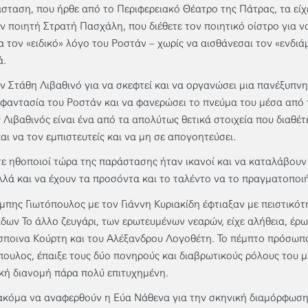
σταση, που ήρθε από το Περιφερειακό Θέατρο της Πάτρας, τα είχε 
ον ποιητή Στρατή Πασχάλη, που διέθετε τον ποιητικό οίστρο για ν
 τον «ειδικό» λόγο του Ροστάν – χωρίς να αισθάνεσαι τον «ενδι
ά.
ον Στάθη Λιβαθινό για να σκεφτεί και να οργανώσει μια πανέξυπν
 φαντασία του Ροστάν και να φανερώσει το πνεύμα του μέσα από 
 Λιβαθινός είναι ένα από τα απολύτως θετικά στοιχεία που διαθέτ
και να τον εμπιστευτείς και να μη σε απογοητεύσει.
τε ηθοποιοί τώρα της παράστασης ήταν ικανοί και να καταλάβουν 
λλά και να έχουν τα προσόντα και το ταλέντο να το πραγματοποι
πης Γιωτόπουλος με τον Γιάννη Κυριακίδη έφτιαξαν με πειστικότ
δων Το άλλο ζευγάρι, των ερωτευμένων νεαρών, είχε αλήθεια, έρ
σποινα Κούρτη και του Αλέξανδρου Λογοθέτη. Το πέμπτο πρόσωπο
πουλος, έπαιξε τους δύο πονηρούς και διαβρωτικούς ρόλους του μ
κή διανομή πάρα πολύ επιτυχημένη.
 ακόμα να αναφερθούν η Εύα Νάθενα για την σκηνική διαμόρφωση 