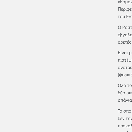
«Ρομαν
Περιφε
του Εν
Ο Ροστ
έβγαλε
αρετές
Είναι 
πιστέψ
ανατρε
(φυσικ
Όλο το 
δύο οι
σπάνια
Το σπο
δεν τη
προκαλ