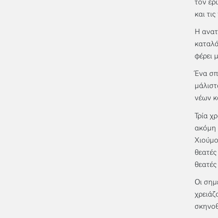
τον έρ
και τις
Η ανατ
καταλά
φέρει 
Ένα σπ
μάλιστ
νέων κ
Τρία χ
ακόμη 
Χιούμο
θεατές
θεατές
Οι σημ
χρειάζ
σκηνοθ