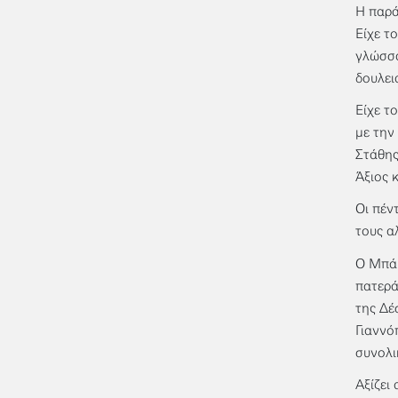
Η παρά
Είχε τ
γλώσσα
δουλει
Είχε τ
με την
Στάθης
Άξιος 
Οι πέν
τους α
Ο Μπάμ
πατερά
της Δέ
Γιαννό
συνολι
Αξίζει