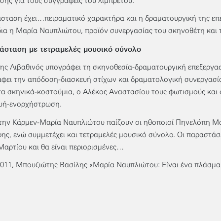
σης για τους συγγραφείς του λιμπρέτου.
σταση έχει…πειραματικό χαρακτήρα και η δραματουργική της επε
ίδια η Μαρία Ναυπλιώτου, προϊόν συνεργασίας του σκηνοθέτη και
άσταση με τετραμελές μουσικό σύνολο
ης Λιβαθινός υπογράφει τη σκηνοθεσία-δραματουργική επεξεργα
φει την απόδοση-διασκευή στίχων και δραματολογική συνεργασ
τα σκηνικά-κοστούμια, ο Αλέκος Αναστασίου τους φωτισμούς και
υή-ενορχήστρωση.
την Κάρμεν-Μαρία Ναυπλιώτου παίζουν οι ηθοποιοί Πηνελόπη 
ης, ενώ συμμετέχει και τετραμελές μουσικό σύνολο. Οι παραστάσ
 Μαρτίου και θα είναι περιορισμένες…
2011, Μπουζιώτης Βασίλης «Μαρία Ναυπλιώτου: Είναι ένα πλάσμα