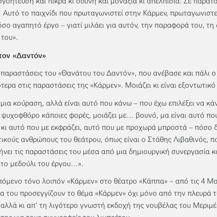
ογοήτευση και πίκρα κι οδύνη και μοναξιά κι απελπισία. Σε παρατ
Αυτό το παιχνίδι που πρωταγωνιστεί στην Κάρμεν, πρωταγωνιστεί 
τόσο αγαπητό έργο – γιατί μιλάει για αυτόν, την παραφορά του, τη
 του».
τον «Δαντόν»
ς παραστάσεις του «Θανάτου του Δαντόν», που ανέβασε και πάλι ο
ότερα στις παραστάσεις της «Κάρμεν». Μοιάζει κι είναι εξοντωτικό 
 μια κούραση, αλλά είναι αυτό που κάνω – που έχω επιλέξει να κά
ι ψυχοφθόρο κάποιες φορές, μοιάζει με… βουνό, μα είναι αυτό που
κι αυτό που με εκφράζει, αυτό που με προχωρά μπροστά – πόσο 
ικούς ανθρώπους του θεάτρου, όπως είναι ο Στάθης Λιβαθινός, πο
ήνει τις παραστάσεις του μέσα από μια δημιουργική συνεργασία κα
το μεδούλι του έργου…».
πόμενο τόνο λοιπόν «Κάρμεν» στο θέατρο «Κάππα» – από τις 4 Μαρ
α του προσεγγίζουν το θέμα «Κάρμεν» όχι μόνο από την πλευρά τ
 αλλά κι απ’ τη λιγότερο γνωστή εκδοχή της νουβέλας του Μεριμέ