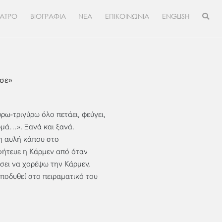
ΕΑΤΡΟ
ΒΙΟΓΡΑΦΙΑ
ΝΕΑ
ΕΠΙΚΟΙΝΩΝΙΑ
ENGLISH
σε»
ω-τριγύρω όλο πετάει, φεύγει,
ρμά…». Ξανά και ξανά.
νη αυλή κάπου στο
γοήτευε η Κάρμεν από όταν
ώσει να χορέψω την Κάρμεν,
υποδυθεί στο πειραματικό του