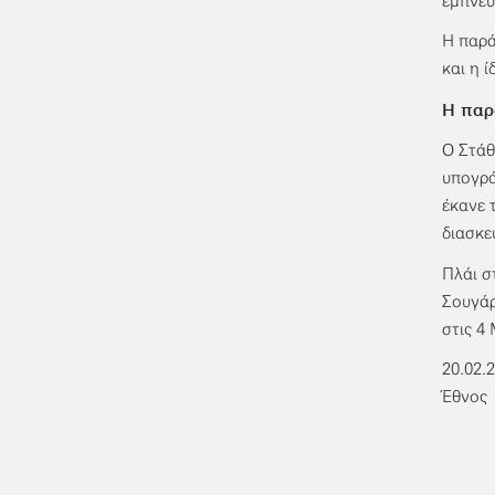
έμπνευ
Η παρά
και η 
Η παρ
Ο Στάθ
υπογρά
έκανε 
διασκε
Πλάι σ
Σουγάρ
στις 4
20.02.
Έθνος