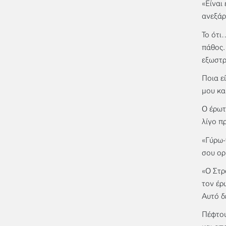
«Είναι
ανεξάρ
Το ότι
πάθος.
εξωστρ
Ποια ε
μου κα
Ο έρωτ
λίγο π
«Γύρω-
σου ορ
«Ο Στρ
τον έρ
Αυτό δ
Πέφτου