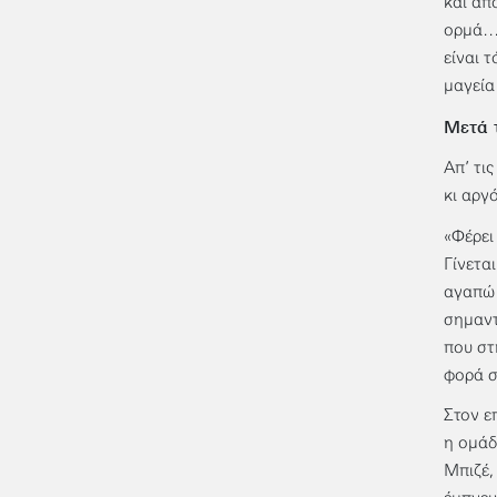
και απ
ορμά… 
είναι 
μαγεία
Μετά 
Απ’ τι
κι αργ
«Φέρει
Γίνετα
αγαπώ 
σημαντ
που στ
φορά σ
Στον ε
η ομάδ
Μπιζέ,