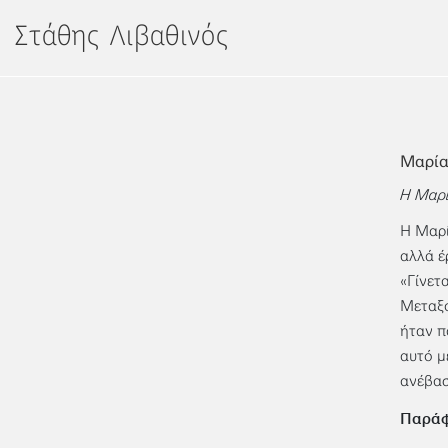
Μετάβαση
Στάθης Λιβαθινός
στο
περιεχόμενο
Μαρία
H Μαρί
H Μαρί
αλλά έ
«Γίνετ
Μεταξο
ήταν π
αυτό μ
ανέβασ
Παρά