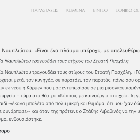
ΠΑΡΑΣΤΑΣΕΙΣ
ΚΕΙΜΕΝΑ
ΒΙΝΤΕΟ
ΕΘΝΙΚΟ Θ
 Ναυπλιώτου: «Είναι ένα πλάσμα υπέροχο, με απελευθέρω
α Ναυπλιώτου τραγουδάει τους στίχους του Στρατή Πασχάλη
α Ναυπλιώτου τραγουδάει τους στίχους του Στρατή Πασχάλη. «Γύρ
ρχεται μετά, τον κυνηγάς, σε παρατάει, τον παρατάς, πάνω σου ο
αι» εκ νέου η Κάρμεν που μας εντυπωσίασε σε μια μισογκρεμισμέ
υργείο – τώρα στο θέατρο «Κάππα», με καινούργια στοιχεία. Τη 
αιδί -«έκανα μπαλέτο από πολύ μικρή και θυμάμαι ότι μου ‘χαν δ
ε συνάρπασε»- και όταν της πρότεινε ο Στάθης Λιβαθινός να την 
μα, ενθουσιάστηκε.
φορο