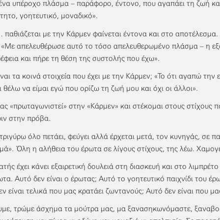
 ένα υπέροχο πλάσμα – παράφορο, έντονο, που αγαπάει τη ζωή και
τητο, γοητευτικό, μοναδικό».
… παθιάζεται με την Κάρμεν φαίνεται έντονα και στο αποτέλεσμα. 
 «Με απελευθέρωσε αυτό το τόσο απελευθερωμένο πλάσμα – η εξω
έφεια και πήρε τη θέση της συστολής που έχω».
ίναι τα κοινά στοιχεία που έχει με την Κάρμεν; «Το ότι αγαπώ την
ι θέλω να είμαι εγώ που ορίζω τη ζωή μου και όχι οι άλλοι».
ας «πρωταγωνιστεί» στην «Κάρμεν» και στέκομαι στους στίχους 
ριν στην πρόβα.
τριγύρω όλο πετάει, φεύγει αλλά έρχεται μετά, τον κυνηγάς, σε π
μά». Όλη η αλήθεια του έρωτα σε λίγους στίχους, της λέω. Χαμογ
ατής έχει κάνει εξαιρετική δουλειά στη διασκευή και στο λιμπρέτο 
ωτα. Αυτό δεν είναι ο έρωτας; Αυτό το γοητευτικό παιχνίδι του έρ
εν είναι τελικά που μας κρατάει ζωντανούς; Αυτό δεν είναι που μας
με, τρώμε άσχημα τα μούτρα μας, μα ξανασηκωνόμαστε, ξαναβουτ