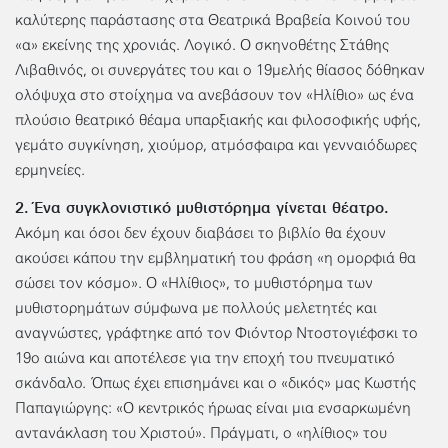
καλύτερης παράστασης στα Θεατρικά Βραβεία Κοινού του
«α» εκείνης της χρονιάς. Λογικό. Ο σκηνοθέτης Στάθης
Λιβαθινός, οι συνεργάτες του και ο 19μελής θίασος δόθηκαν
ολόψυχα στο στοίχημα να ανεβάσουν τον «Ηλίθιο» ως ένα
πλούσιο θεατρικό θέαμα υπαρξιακής και φιλοσοφικής υφής,
γεμάτο συγκίνηση, χιούμορ, ατμόσφαιρα και γενναιόδωρες
ερμηνείες.
2. Ένα συγκλονιστικό μυθιστόρημα γίνεται θέατρο.
Ακόμη και όσοι δεν έχουν διαβάσει το βιβλίο θα έχουν
ακούσει κάπου την εμβληματική του φράση «η ομορφιά θα
σώσει τον κόσμο». Ο «Ηλίθιος», το μυθιστόρημα των
μυθιστορημάτων σύμφωνα με πολλούς μελετητές και
αναγνώστες, γράφτηκε από τον Φιόντορ Ντοστογιέφσκι το
19ο αιώνα και αποτέλεσε για την εποχή του πνευματικό
σκάνδαλο. Όπως έχει επισημάνει και ο «δικός» μας Κωστής
Παπαγιώργης: «Ο κεντρικός ήρωας είναι μια ενσαρκωμένη
αντανάκλαση του Χριστού». Πράγματι, ο «ηλίθιος» του