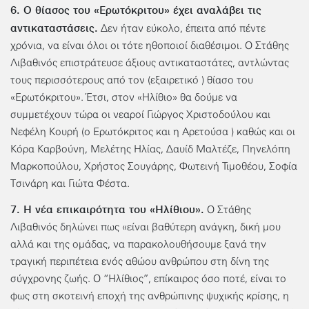
6. Ο θίασος του «Ερωτόκριτου» έχει αναλάβει τις
αντικαταστάσεις.
Δεν ήταν εύκολο, έπειτα από πέντε
χρόνια, να είναι όλοι οι τότε ηθοποιοί διαθέσιμοι. Ο Στάθης
Λιβαθινός επιστράτευσε άξιους αντικαταστάτες, αντλώντας
τους περισσότερους από τον (εξαιρετικό ) θίασο του
«Ερωτόκριτου». Έτσι, στον «Ηλίθιο» θα δούμε να
συμμετέχουν τώρα οι νεαροί Γιώργος Χριστοδούλου και
Νεφέλη Κουρή (ο Ερωτόκριτος και η Αρετούσα ) καθώς και οι
Κόρα Καρβούνη, Μελέτης Ηλίας, Δαυίδ Μαλτέζε, Πηνελόπη
Μαρκοπούλου, Χρήστος Σουγάρης, Φωτεινή Τιμοθέου, Σοφία
Τσινάρη και Γιώτα Φέστα.
7. Η νέα επικαιρότητα του «Ηλίθιου».
Ο Στάθης
Λιβαθινός δηλώνει πως «είναι βαθύτερη ανάγκη, δική μου
αλλά και της ομάδας, να παρακολουθήσουμε ξανά την
τραγική περιπέτεια ενός αθώου ανθρώπου στη δίνη της
σύγχρονης ζωής. Ο “Ηλίθιος”, επίκαιρος όσο ποτέ, είναι το
φως στη σκοτεινή εποχή της ανθρώπινης ψυχικής κρίσης, η