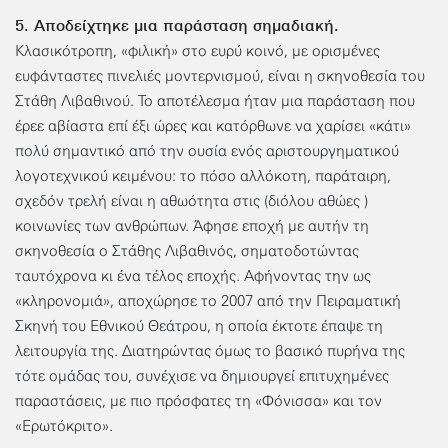
5. Αποδείχτηκε μια παράσταση σημαδιακή.
Κλασικότροπη, «φιλική» στο ευρύ κοινό, με ορισμένες
ευφάνταστες πινελιές μοντερνισμού, είναι η σκηνοθεσία του
Στάθη Λιβαθινού. Το αποτέλεσμα ήταν μια παράσταση που
έρεε αβίαστα επί έξι ώρες και κατόρθωνε να χαρίσει «κάτι»
πολύ σημαντικό από την ουσία ενός αριστουργηματικού
λογοτεχνικού κειμένου: το πόσο αλλόκοτη, παράταιρη,
σχεδόν τρελή είναι η αθωότητα στις (διόλου αθώες )
κοινωνίες των ανθρώπων. Άφησε εποχή με αυτήν τη
σκηνοθεσία ο Στάθης Λιβαθινός, σηματοδοτώντας
ταυτόχρονα κι ένα τέλος εποχής. Αφήνοντας την ως
«κληρονομιά», αποχώρησε το 2007 από την Πειραματική
Σκηνή του Εθνικού Θεάτρου, η οποία έκτοτε έπαψε τη
λειτουργία της. Διατηρώντας όμως το βασικό πυρήνα της
τότε ομάδας του, συνέχισε να δημιουργεί επιτυχημένες
παραστάσεις, με πιο πρόσφατες τη «Φόνισσα» και τον
«Ερωτόκριτο».