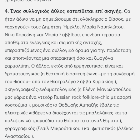
4. Ένας συλλογικός άθλος κατατίθεται επί σκηνής.
Θα
ήταν άδικο να μη σημειώσουμε ότι ολόκληρος ο θίασος, με
«αρχηγούς» τους Δημήτρη Ήμελλο, Μαρία Ναυπλιώτου,
Νίκο Καρδώνη και Μαρία Σαββίδου, επενδύει τεράστια
αποθέματα ενέργειας και σωματικής αντοχής,
υπερασπιζόμενος ένα συλλογικό όραμα για την παράσταση
και αποπνέοντας μια σπαρακτική όσο και ζωογόνα
χαρμολύπη. Ο άθλος, εκτός από ερμηνευτικός, είναι και
δραματουργικός (η θεατρική διασκευή έγινε –με τη συνδρομή
του θιάσου– από τον θεατρολόγο Σάββα Κυριακίδη ),
σκηνογραφικός-ενδυματολογικός (η Ελένη Μανωλοπούλου
μας χάρισε ένα ντεκόρ Russian rock folklore-chic με ασορτί
κοστούμια ), μουσικός (ο Θοδωρής Αμπαζής έβαλε τις
ηλεκτρικές κιθάρες να διαδέχονται τις μπαλαλάικες και τα
πολυφωνικά τραγούδια του θιάσου τα ατονάλ θέματα ),
χορογραφικός (Σεσίλ Μικρούτσικου ) και φωτιστικός (Αλέκος
Αναστασίου ).