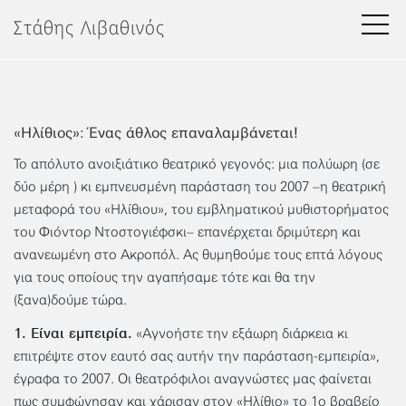
Μετάβαση
Στάθης Λιβαθινός
στο
περιεχόμενο
«Ηλίθιος»: Ένας άθλος επαναλαμβάνεται!
Το απόλυτο ανοιξιάτικο θεατρικό γεγονός: μια πολύωρη (σε
δύο μέρη ) κι εμπνευσμένη παράσταση του 2007 –η θεατρική
μεταφορά του «Ηλίθιου», του εμβληματικού μυθιστορήματος
του Φιόντορ Ντοστογιέφσκι– επανέρχεται δριμύτερη και
ανανεωμένη στο Ακροπόλ. Ας θυμηθούμε τους επτά λόγους
για τους οποίους την αγαπήσαμε τότε και θα την
(ξανα)δούμε τώρα.
1. Είναι εμπειρία.
«Αγνοήστε την εξάωρη διάρκεια κι
επιτρέψτε στον εαυτό σας αυτήν την παράσταση-εμπειρία»,
έγραφα το 2007. Οι θεατρόφιλοι αναγνώστες μας φαίνεται
πως συμφώνησαν και χάρισαν στον «Ηλίθιο» το 1ο βραβείο