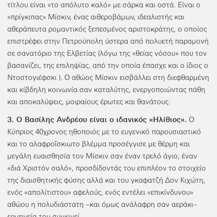
τίτλου είναι «το απόλυτο καλό» με σάρκα και οστά. Είναι ο
«πρίγκιπας» Μίσκιν, ένας αιθεροβάμων, ιδεαλιστής και
αθεράπευτα ρομαντικός ξεπεσμένος αριστοκράτης, ο οποίος
επιστρέφει στην Πετρούπολη ύστερα από πολυετή παραμονή
σε σανατόριο της Ελβετίας (λόγω της «θείας νόσου» που τον
βασανίζει, της επιληψίας, από την οποία έπασχε και ο ίδιος ο
Ντοστογιέφσκι ). Ο αθώος Μίσκιν εισβάλλει στη διεφθαρμένη
και κίβδηλη κοινωνία σαν καταλύτης, ενεργοποιώντας πάθη
και αποκαλύψεις, μοιραίους έρωτες και θανάτους.
3. Ο Βασίλης Ανδρέου είναι ο ιδανικός «Ηλίθιος».
Ο
Κύπριος 40χρονος ηθοποιός με το ευγενικό παρουσιαστικό
και το αλαφροΐσκιωτο βλέμμα προσέγγισε με θέρμη και
μεγάλη ευαισθησία τον Μίσκιν σαν έναν τρελό άγιο, έναν
«διά Χριστόν σαλό», προσδίδοντάς του επιπλέον το στοιχείο
της διαισθητικής φύσης αλλά και του γκαφατζή Δον Κιχώτη,
ενός «απολίτιστου» αφελούς, ενός εντέλει «επικίνδυνου»
αθώου η πολυδιάστατη –και όμως ανάλαφρη σαν αεράκι–
ερμηνεία του συγκινεί.