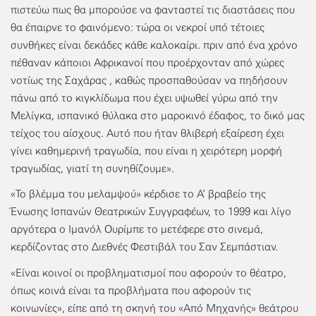
πιστεύω πως θα μπορούσε να φανταστεί τις διαστάσεις που
θα έπαιρνε το φαινόμενο: τώρα οι νεκροί υπό τέτοιες
συνθήκες είναι δεκάδες κάθε καλοκαίρι. πριν από ένα χρόνο
πέθαναν κάποιοι Αφρικανοί που προέρχονταν από χώρες
νοτίως της Σαχάρας , καθώς προσπαθούσαν να πηδήσουν
πάνω από το κιγκλίδωμα που έχει υψωθεί γύρω από την
Μελίγκα, ισπανικό θύλακα στο μαροκινό έδαφος, το δικό μας
τείχος του αίσχους. Αυτό που ήταν θλιβερή εξαίρεση έχει
γίνει καθημερινή τραγωδία, που είναι η χειρότερη μορφή
τραγωδίας, γιατί τη συνηθίζουμε».
«Το βλέμμα του μελαμψού» κέρδισε το Α’ βραβείο της
Ένωσης Ισπανών Θεατρικών Συγγραφέων, το 1999 και λίγο
αργότερα ο Ιμανόλ Ουρίμπε το μετέφερε στο σινεμά,
κερδίζοντας στο Διεθνές Φεστιβάλ του Σαν Σεμπάστιαν.
«Είναι κοινοί οι προβληματισμοί που αφορούν το θέατρο,
όπως κοινά είναι τα προβλήματα που αφορούν τις
κοινωνίες», είπε από τη σκηνή του «Από Μηχανής» θεάτρου