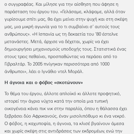
ο συγγραφέας. Και μίλησε για την αίσθηση που άφησε η
παράσταση του έργου του. «Γελάσαμε, κλάψαμε, αλλά όταν
γυρίσουμε σπίτι μας, θα έχει μείνει στην ψυχή και στη σκέψη
μας, μια μικρή αγωνία για το τι συμβαίνει σ’ αυτούς τους
ανθρώπους». «Η Ισπανία ως τη δεκαετία του ’80 έστελνε
μετανάστες. Μετά, άρχισε να δέχεται, χωρίς να έχει
δημιουργήσει μηχανισμούς υποδοχής τους. Στατιστικά ένας
στους τρεις πεθαίνει, προσπαθώντας να περάσει από το
Γιβραλτάρ. Το 2005 πνίγηκαν περισσότερα από 1000
άνθρωποι», λέει ο Ιγνάθιο ντελ Μοράλ.
Η άγνοια και ο φόβος «σκοτώνουν»
Το θέμα του έργου, άλλοτε απλοϊκό κι άλλοτε προφητικό,
ιστορεί την άγρια νύχτα κατά την οποία μια τυπική
οικογένεια κάνει πικ νικ στην παραλία, όπου η θάλασσα έχει
ξεβράσει δύο Αφρικανούς, έναν μισολιπόθυμο κι ένα νεκρό.
Ο φόβος, η καχυποψία, η άγνοια, τα κλισέ βγαίνουν άμεσα
και χωρίς σκέψη στις αντιδράσεις των εκδρομέων, ενώ την