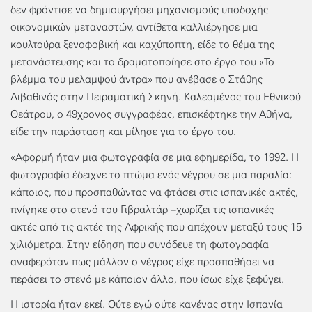
δεν φρόντισε να δημιουργήσει μηχανισμούς υποδοχής
οικονομικών μεταναστών, αντίθετα καλλιέργησε μια
κουλτούρα ξενοφοβική και καχύποπτη, είδε το θέμα της
μετανάστευσης και το δραματοποίησε στο έργο του «Το
βλέμμα του μελαμψού άντρα» που ανέβασε ο Στάθης
Λιβαθινός στην Πειραματική Σκηνή. Καλεσμένος του Εθνικού
Θεάτρου, ο 49χρονος συγγραφέας, επισκέφτηκε την Αθήνα,
είδε την παράσταση και μίλησε για το έργο του.
«Αφορμή ήταν μια φωτογραφία σε μια εφημερίδα, το 1992. Η
φωτογραφία έδειχνε το πτώμα ενός νέγρου σε μια παραλία:
κάποιος, που προσπαθώντας να φτάσει στις ισπανικές ακτές,
πνίγηκε στο στενό του Γιβραλτάρ –χωρίζει τις ισπανικές
ακτές από τις ακτές της Αφρικής που απέχουν μεταξύ τους 15
χιλιόμετρα. Στην είδηση που συνόδευε τη φωτογραφία
αναφερόταν πως μάλλον ο νέγρος είχε προσπαθήσει να
περάσει το στενό με κάποιον άλλο, που ίσως είχε ξεφύγει.
Η ιστορία ήταν εκεί. Ούτε εγώ ούτε κανένας στην Ισπανία