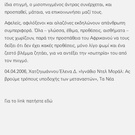
ίδια στιγμή, ο μισοπνιγμένος άντρας συνέρχεται, και
προσπαθεί, μάταια, να επικοινωνήσει μαζί τους.
Αφελείς, αφιλόξενοι και αλαζόνες εκδηλώνουν απάνθρωπη
συμπεριφορά. Όλα – γλώσσα, έθιμα, προθέσεις, αισθήματα –
τους χωρίζουν, παρά την προσπάθεια του Αφρικανού να τους
δείξει ότι δεν έχει κακές προθέσεις, μόνο λίγο ψωμί και ένα
ζεστό βλέμμα ζητάει, για να αντέξει την «σωτηρία» του από
τον πνιγμό.
04.04.2006, Χατζηιωάννου Έλενα Δ. «Ιγνάθιο Ντελ Μοράλ: Ας
βρούμε τρόπους υποδοχής των μεταναστών», Τα Νέα
Για το link πατήστε
εδώ