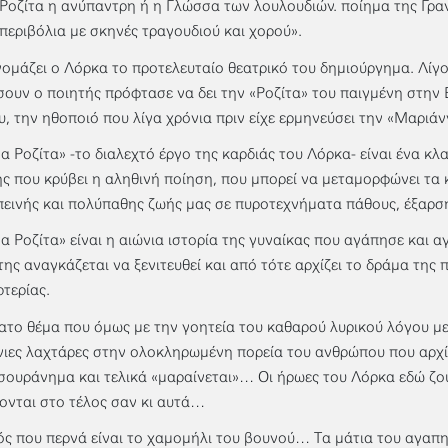
Ροζίτα η ανύπαντρη ή η Γλώσσα των λουλουδιών. ποίημα της Γρα
περιβόλια με σκηνές τραγουδιού και χορού».
νομάζει ο Λόρκα το προτελευταίο θεατρικό του δημιούργημα. Λίγο
ουν ο ποιητής πρόφτασε να δει την «Ροζίτα» του παιγμένη στη
υ, την ηθοποιό που λίγα χρόνια πριν είχε ερμηνεύσει την «Μαριάν
α Ροζίτα» -το διαλεχτό έργο της καρδιάς του Λόρκα- είναι ένα κλ
ς που κρύβει η αληθινή ποίηση, που μπορεί να μεταμορφώνει τα
πεινής και πολύπαθης ζωής μας σε πυροτεχνήματα πάθους, έξαρση
α Ροζίτα» είναι η αιώνια ιστορία της γυναίκας που αγάπησε και 
της αναγκάζεται να ξενιτευθεί και από τότε αρχίζει το δράμα της
ρτερίας.
ατο θέμα που όμως με την γοητεία του καθαρού λυρικού λόγου μ
νιες λαχτάρες στην ολοκληρωμένη πορεία του ανθρώπου που αρχί
σουράνημα και τελικά «μαραίνεται»… Οι ήρωες του Λόρκα εδώ ζο
ονται στο τέλος σαν κι αυτά…
ός που περνά είναι το χαμομήλι του βουνού… Τα μάτια του αγαπημ