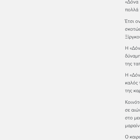
«Δόνα 
πολλά 
Έτσι ο
σκοτώσ
Ξίργκο
Η «Δόν
δύναμη
της τα
Η «Δόν
καλός 
της κα
Κοινότ
σε αιώ
στο με
μαραίν
Ο καιρ