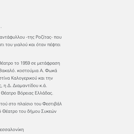
…
ιαντάφυλλου -της Ροζίτας- που
τι του γιαλού και όταν πέφτει
Θέατρο το 1959 σε μετάφραση
 Βακαλό. κοστούμια Α. Φωκά
στίνα Καλογερικού και την
, η Δ. Διαμαντίδου κ.ά.
ό Θέατρο Βόρειας Ελλάδας.
ητού στο πλαίσιο του Φεστιβάλ
τό Θέατρο του δήμου Συκεών
Θεσσαλονίκη