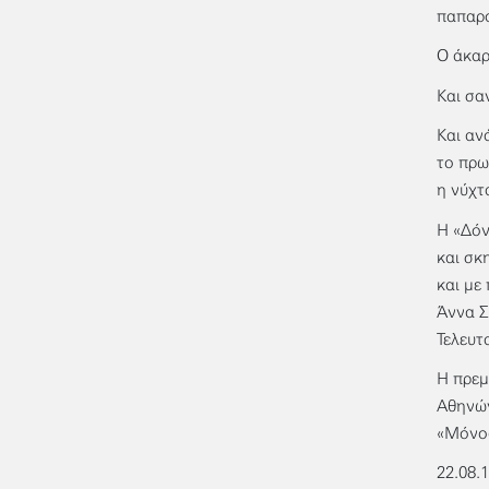
παπαρο
Ο άκαρ
Και σα
Και αν
το πρω
η νύχτ
Η «Δόν
και σκ
και με
Άννα Σ
Τελευτ
Η πρεμ
Αθηνών
«Μόνος
22.08.