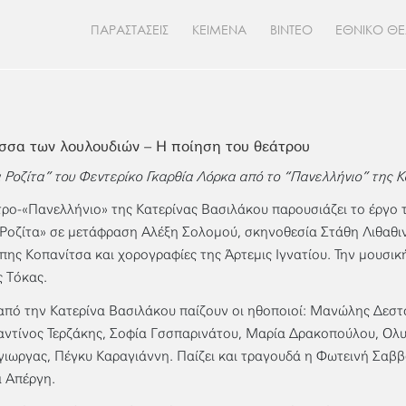
ΠΑΡΑΣΤΑΣΕΙΣ
ΚΕΙΜΕΝΑ
ΒΙΝΤΕΟ
ΕΘΝΙΚΟ Θ
σσα των λουλουδιών – Η ποίηση του θεάτρου
 Ροζίτα” του
Φεντερίκο Γκαρθία
Λόρκα από το
“Πανελλήνιο” της
Κ
τρο-«Πανελλήνιο» της Κατερίνας Βασιλάκου παρουσιάζει το έργο 
Ροζίτα» σε μετάφραση Αλέξη Σολομού, σκηνοθεσία Στάθη Λιθαθιν
πης Κοπανίτσα και χορογραφίες της Άρτεμις Ιγνατίου. Την μουσικ
 Τόκας.
από την Κατερίνα Βασιλάκου παίζουν οι ηθοποιοί: Μανώλης Δεστ
ντίνος Τερζάκης, Σοφία Γσσπαρινάτου, Μαρία Δρακοπούλου, Ολ
ιωργας, Πέγκυ Καραγιάννη. Παίζει και τραγουδά η Φωτεινή Σαββ
 Απέργη.