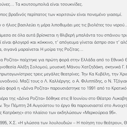
ύνες… Τα κουτσομπολιά είναι τσουκνίδες.
πος βραδινός περίπατος των κοριτσιών είναι πονεμένο γιασεμί.
ν ο ήλιος βασιλεύει η μέρα λιποθυμάει μες τις βιολέτες του νερού
άμεσα σε όλα αυτά βρίσκεται η θλιβερή μπαλάντα του σπάνιου τρ
ί είναι φλογερό και κόκκινο, τ’ απόγευμα γίνεται άσπρο σαν τ’ αλά
α, σιγανά μαραίνεται Η μοίρα της Ροζίτας…
α Ροζίτα» παίχτηκε για πρώτη φορά στην Ελλάδα από το Εθνικό 
ηνοθεσία Αλέξη Σολομού, μουσική Μάνου Χατζηδάκη. σκηνικά Γ.
 πρωταγωνίστριες τρεις μεγάλες θεατρίνες. Την Κα Κυβέλη, την Χρι
υνοδινού. Μαζί τους ο Λ. Καλλέργης. ο Α. Φιλιππίδης, ο Ν. Τζόγιας
αία φορά η «Δόνα Ροζίτα» παρουσιάστηκε το 1991 από το Κρατικ
ιέρα της «Δόνα Ροζίτα» δόθηκε στις 8 Ιουνίου στο Θέατρο Λυκαβ
. Την Πέμπτη 24 Αυγούστου το έργο θα παρουσιαστεί στο Ανοιχ
 Κατράκης» στο πλαίσιο των εκδηλώσεων «Μερκούρεια 95».
1995, Χ.Σ. «Η γλώσσα των λουλουδιών – Η ποίηση του θεάτρου», 