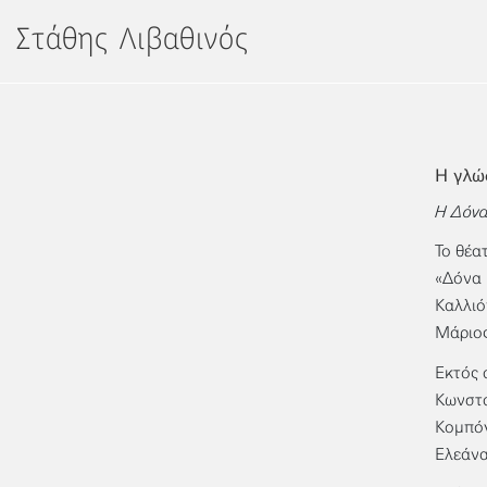
Μετάβαση
Στάθης Λιβαθινός
στο
περιεχόμενο
Η γλώ
Η Δόνα
Το θέα
«Δόνα 
Καλλιό
Μάριος
Εκτός 
Κωνστα
Κομπόγ
Ελεάνα