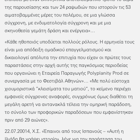
της παρουσίασης και των 24 ραψωδιών που ιστορούν τις 53
αιματοβαμμένες μέρες του πολέμου, σε μια γλώσσα
σύγχρονη, με ενδυματολογία σύγχρονη και με μια
σκηνοθεσία γεμάτη δράση και ενέργεια»…
«Κάθε ηθοποιός υποδύεται πολλούς ρόλους. Η ερμηνεία τους
είναι μια απόδειξη ομαδικού επαγγελματισμού και
δικαιολογεί απόλυτα την επιτυχία που είχαν οι πρώτες τους
παραστάσεις στην αρχή αυτής της παγκόσμιας περιοδείας
που οργανώνει η Εταιρεία Παραγωγής Polyplanity Prod σε
συνεργασία με το Φεστιβάλ Αθηνών»… «Με πολύ εύστοχα
χιουμοριστικά ”κλεισίματα του ματιού”, το κείμενο περιέχει
εμφανείς σύγχρονες αναφορές, συγχρόνως όμως διαθέτει τη
μεγάλη αρετή να αντανακλά τέλεια την ομηρική παράδοση,
το σύνολο των προφορικών παραδόσεων που εμφανίστηκαν
πριν από 29 αιώνες».
22.07.20014, Χ.Σ. «Έπαινοι από τους Ισπανούς – «Αυτή η
Ιλιάδα θα γράψει ιστορία», λένε για την παράσταση του