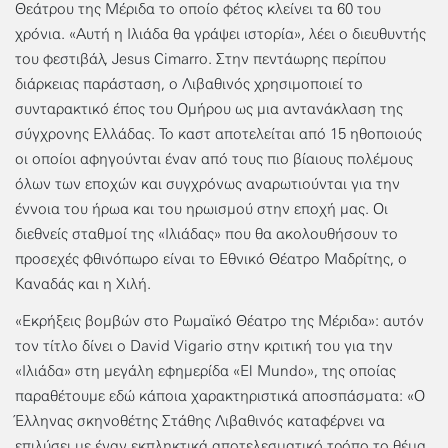
Θεάτρου της Μέριδα το οποίο φέτος κλείνει τα 60 του
χρόνια. «Αυτή η Ιλιάδα θα γράψει ιστορία», λέει ο διευθυντής
του φεστιβάλ, Jesus Cimarro. Στην πεντάωρης περίπου
διάρκειας παράσταση, ο Λιβαθινός χρησιμοποιεί το
συνταρακτικό έπος του Ομήρου ως μια αντανάκλαση της
σύγχρονης Ελλάδας. Το καστ αποτελείται από 15 ηθοποιούς
οι οποίοι αφηγούνται έναν από τους πιο βίαιους πολέμους
όλων των εποχών και συγχρόνως αναρωτιούνται για την
έννοια του ήρωα και του ηρωισμού στην εποχή μας. Οι
διεθνείς σταθμοί της «Ιλιάδας» που θα ακολουθήσουν το
προσεχές φθινόπωρο είναι το Εθνικό Θέατρο Μαδρίτης, ο
Καναδάς και η Χιλή.
«Εκρήξεις βομβών στο Ρωμαϊκό Θέατρο της Μέριδα»: αυτόν
τον τίτλο δίνει ο David Vigario στην κριτική του για την
«Ιλιάδα» στη μεγάλη εφημερίδα «El Mundo», της οποίας
παραθέτουμε εδώ κάποια χαρακτηριστικά αποσπάσματα: «Ο
Έλληνας σκηνοθέτης Στάθης Λιβαθινός καταφέρνει να
επιλύσει με έναν εκπληκτικά αποτελεσματικό τρόπο το θέμα