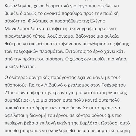
Κεφαλληνίας, χώρο δεσμευτικό για έργο που οφείλει να
θυμίζει διαρκώς το ανοικτό παράθυρο προς την παιδική
αθωότητα. Φιλότιμες οι προσπάθειες της Ελένης
Μανωλοπούλου να στρέψει τη σκηνογραφία προς ένα
πιραντελικού τύπου ιλουζιονισμό, βάζοντας μια αυλαία
θεάτρου να αιωρείται στο ταβάνι σαν υπενθύμιση της φύσης
των τσεχοφικών πλασμάτων. Εντούτοις το έργο χάνει κάτι
από την πρώτη του αίσθηση. Ο χώρος δεν μυρίζει πια κήπο,
μυρίζει θέατρο.
Ο δεύτερος αρνητικός παράγοντας έχει να κάνει με τους
ηθοποιούς. Για τον Λιβαθινό ο ρεαλισμός στον Τσέχοφ του
21ου αιώνα αφορά την έρευνα για μια κατάσταση «κριτικής
συμπάθειας», για μια στάση ούτε πολύ κοντά ούτε πολύ
μακριά από το δράμα των προσώπων. Σε αυτό πρέπει να
οφείλεται η διανομή του έργου σε κόντρα ρόλους (με πιο
περίεργη βέβαια επιλογή εκείνη της Σαρλότα). Ωστόσο, αυτό
που θα μπορούσε να ολοκληρωθεί σε μια πειραματική σκηνή