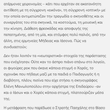
ατέρμονες χειρονομίες – κάτι που ερχόταν σε ακατανόητη
αντίθεση με τη σύγχρονη «εικόνα», τη σύγχρονη «οπτική» με
την οποία αντιμετώπιζαν την τραγωδία ο σκηνοθέτης και οι
συνεργάτες του στα σκηνικά, τα κοστούμια, τη μουσική και
την κίνηση. Διάθεση φρεσκάδας και αποφυγής της
πεπατημένης, από τη μία, και στόμφος πολύ παλιός, από την
άλλη, στις ερμηνείες Μήδειας και Ιάσονα. Πώς να
συνδυαστούν;
Δεν ήταν λοιπόν τα «νεωτεριστικά» στοιχεία της παράστασης
που ενόχλησαν. Ούτε καν το άσπρο πιάνο επάνω στο λογείο,
οι φιγούρες ροκ που έκανε κάποια στιγμή ο Χορός, το
σχοινάκι που πήδαγε μαζί με τα παιδιά ο Παιδαγωγός ή η
διαβόητη, πλέον, πισίνα που είχε στήσει η σκηνογράφος
Ελένη Μανωλοπούλου στην ορχήστρα της Επιδαύρου –αν
και ο Ιάσων και ο Χορός κάποια στιγμή, πλατσούριζαν μέσα
της.
Η μετάφραση που παρέδωσε ο Στρατής Πασχάλης στο θίασο