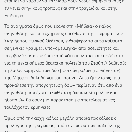
έτοιμοι να χαρούν να καλωσορίσουν νέους ερμηνευτικούς ή
εν γένει σκηνικούς τρόπους και στην τραγωδία, και στην
Επίδαυρο.
Τα ανοίγματα όμως που έκανε στη «Μήδεια» ο καλός
σκηνοθέτης και επιτυχημένος υπεύθυνος της Πειραματικής
Σκηνής του Εθνικού Θεάτρου, ενδιαφέροντα αυτά καθαυτά
σε γενικές γραμμές, υπονομεύθηκαν από αδεξιότητες και
υπερβολές –κυρίως όμως από κάτι απολύτως απροσδόκητο
για τη μέχρι σήμερα θεατρική πολιτεία του Στάθη Λιβαθινού:
τη λάθος ερμηνεία των δύο βασικών ρόλων (τουλάχιστον),
της Μήδειας δηλαδή και του Ιάσονα. Αυτό ήταν ιδίως που
προκάλεσε την απογοήτευση όσων περίμεναν ότι, από ένα
σκηνοθέτη που έχει διακριθεί στη διδασκαλία ρόλων και
ηθοποιών, θα δουν μια παράσταση με αποτελεσματικές
τουλάχιστον ερμηνείες.
Όμως από την αρχή κιόλας μεγάλη απορία προκάλεσε ο
πρόλογος της τραγωδίας, από την Τροφό των παιδιών της