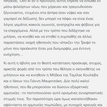
Μήδειας. Όσο κι αν ο πρόλογος αυτός έπρεπε να ειπωθεί εν
μέσω φιλεόρτων νέων, που χόρευαν και τραγουδούσαν
ξέγνοιαστοι, ντυμένοι στα άσπρα (σαν νύφες και σαν
γαμπροί σε δεξίωση), δεν μπορεί να πάψει να είναι ένας
λόγος γεμάτος κακούς οιωνούς, ανατριχίλα και φόβους για
τα επερχόμενα. Αλλά με τον τρόπο που διδάχτηκε να
μιλήσει, να κινηθεί και να στηθεί η συμπαθής σε άλλες
παραστάσεις νεαρή ηθοποιός που «έπαιζε» την Τροφό το
μόνο που προέκυπτε ήταν μια δυσμορφία, μια έντονη
ενόχληση…
Κι αυτή η άβολη για το θεατή κατάσταση προέκυψε, ατυχώς,
αρκετές φορές από τον τρόπο που θέλησε ο σκηνοθέτης να
μιλήσουν και να κινηθούν η Μήδεια της Ταμίλας Κουλίεβα
και ο Ιάσων του Γιάννη Μαυριτσάκη. Δύο πολύ καλοί
ηθοποιοί, που θα μπορούσαν να δώσουν εξαιρετικές
ερμηνείες –το πιστοποιούσαν αυτό ορισμένες συναρπαστικές
στιγμές τους. Την περισσότερη ώρα όμως καταπονήθηκαν
αφάνταστα σε ερμηνείες πομπώδεις, με συνεχείς κραυγές και