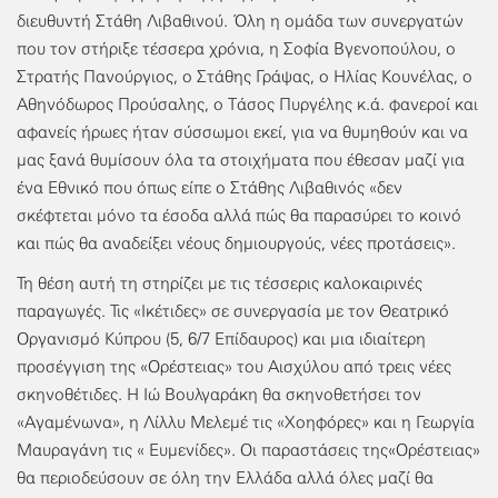
διευθυντή Στάθη Λιβαθινού. Όλη η ομάδα των συνεργατών
που τον στήριξε τέσσερα χρόνια, η Σοφία Βγενοπούλου, ο
Στρατής Πανούργιος, ο Στάθης Γράψας, ο Ηλίας Κουνέλας, ο
Αθηνόδωρος Προύσαλης, ο Τάσος Πυργέλης κ.ά. φανεροί και
αφανείς ήρωες ήταν σύσσωμοι εκεί, για να θυμηθούν και να
μας ξανά θυμίσουν όλα τα στοιχήματα που έθεσαν μαζί για
ένα Εθνικό που όπως είπε ο Στάθης Λιβαθινός «δεν
σκέφτεται μόνο τα έσοδα αλλά πώς θα παρασύρει το κοινό
και πώς θα αναδείξει νέους δημιουργούς, νέες προτάσεις».
Τη θέση αυτή τη στηρίζει με τις τέσσερις καλοκαιρινές
παραγωγές. Τις «Ικέτιδες» σε συνεργασία με τον Θεατρικό
Οργανισμό Κύπρου (5, 6/7 Επίδαυρος) και μια ιδιαίτερη
προσέγγιση της «Ορέστειας» του Αισχύλου από τρεις νέες
σκηνοθέτιδες. Η Ιώ Βουλγαράκη θα σκηνοθετήσει τον
«Αγαμένωνα», η Λίλλυ Μελεμέ τις «Χοηφόρες» και η Γεωργία
Μαυραγάνη τις « Ευμενίδες». Οι παραστάσεις της«Ορέστειας»
θα περιοδεύσουν σε όλη την Ελλάδα αλλά όλες μαζί θα