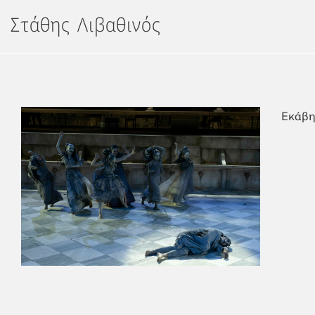
Μετάβαση
Στάθης Λιβαθινός
στο
περιεχόμενο
Εκάβη 